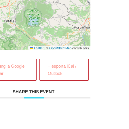
Leaflet
|
©
OpenStreetMap
contributors
ungi a Google
+ esporta iCal /
ar
Outlook
SHARE THIS EVENT