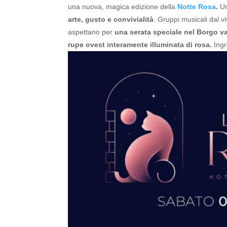
una nuova, magica edizione della
Notte Rosa
.
Un
arte, gusto e convivialità
.
Gruppi musicali dal vi
aspettano per
una serata speciale nel Borgo va
rupe ovest interamente illuminata di rosa.
Ingr