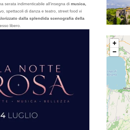
a serata indimenticabile all’insegna di
musica,
vo, spettacoli di danza e teatro, street food vi
lorizzato dalla splendida scenografia della
esso libero.
+
−