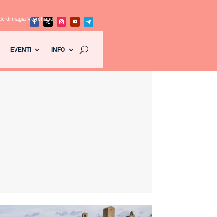
e di magia Vitorchiano
EVENTI
INFO