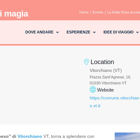
i magia
Home
Evento
La Notte Rosa accend
DOVE ANDARE
ESPERIENZE
IDEE DI VIAGGIO
Location
Vitorchiano (VT)
Piazza Sant’Agnese, 16,
01030 Vitorchiano VT
Website
https://comune.vitorchian
o.vt.it
peso” di
Vitorchiano
VT, torna a splendere con