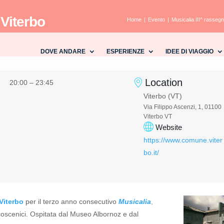
 Viterbo
Home
Evento
Musicalia III^ rassegn
DOVE ANDARE
ESPERIENZE
IDEE DI VIAGGIO
Location
20:00 – 23:45
Viterbo (VT)
Via Filippo Ascenzi, 1, 01100
Viterbo VT
Website
https://www.comune.viter
bo.it/
Viterbo
per il terzo anno consecutivo
Musicalia
,
coscenici.
Ospitata dal Museo Albornoz e dal