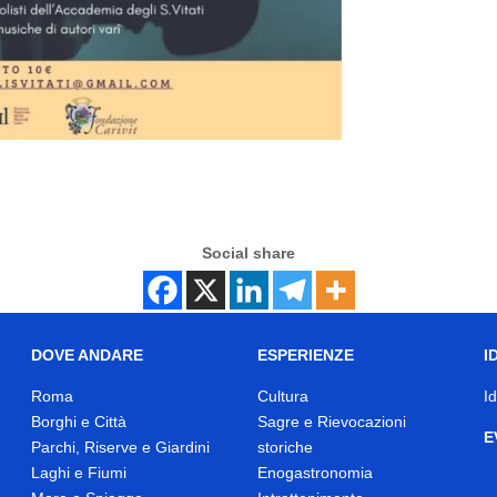
Social share
DOVE ANDARE
ESPERIENZE
I
Roma
Cultura
I
Borghi e Città
Sagre e Rievocazioni
E
Parchi, Riserve e Giardini
storiche
Laghi e Fiumi
Enogastronomia