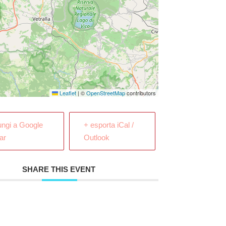
Leaflet
|
©
OpenStreetMap
contributors
ungi a Google
+ esporta iCal /
ar
Outlook
SHARE THIS EVENT