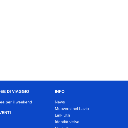
DEE DI VIAGGIO
INFO
dee per il weekend
News
Muoversi nel Lazio
VENTI
Link Utili
Identità visiva