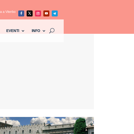
a a Viterbo
EVENTI
INFO