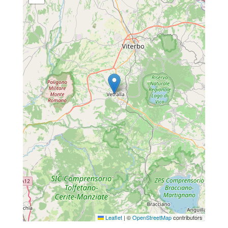
Leaflet
|
©
OpenStreetMap
contributors