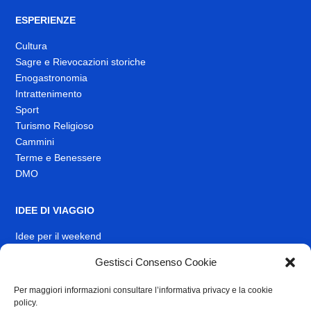
ESPERIENZE
Cultura
Sagre e Rievocazioni storiche
Enogastronomia
Intrattenimento
Sport
Turismo Religioso
Cammini
Terme e Benessere
DMO
IDEE DI VIAGGIO
Idee per il weekend
Gestisci Consenso Cookie
EVENTI
Per maggiori informazioni consultare l’informativa privacy e la cookie
INFO
policy.