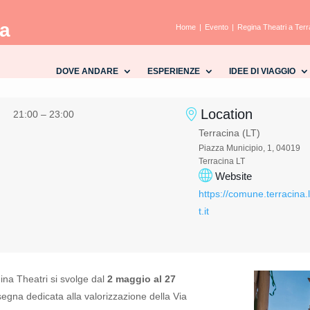
na
Home
Evento
Regina Theatri a Terr
DOVE ANDARE
ESPERIENZE
IDEE DI VIAGGIO
Location
21:00 – 23:00
Terracina (LT)
Piazza Municipio, 1, 04019
Terracina LT
Website
https://comune.terracina.l
t.it
gina Theatri si svolge dal
2 maggio al 27
egna dedicata alla valorizzazione della Via