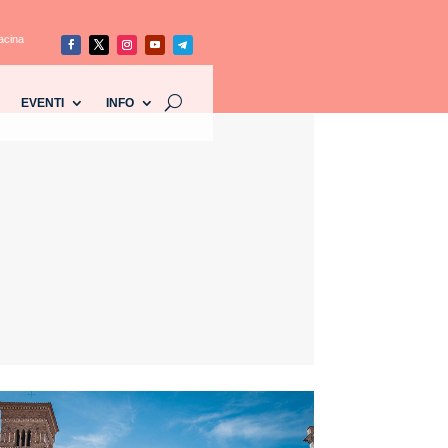
acina
EVENTI
INFO