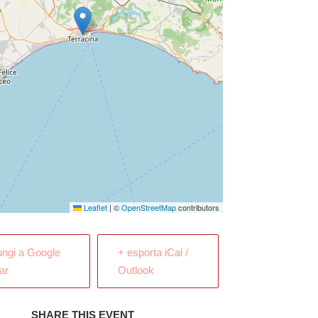
Leaflet
|
©
OpenStreetMap
contributors
ungi a Google
+ esporta iCal /
ar
Outlook
SHARE THIS EVENT