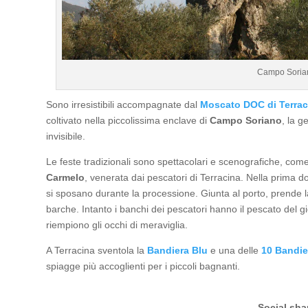
Campo Soria
Sono irresistibili accompagnate dal
Moscato DOC di Terrac
coltivato nella piccolissima enclave di
Campo Soriano
, la g
invisibile.
Le feste tradizionali sono spettacolari e scenografiche, come
Carmelo
, venerata dai pescatori di Terracina. Nella prima do
si sposano durante la processione. Giunta al porto, prende la 
barche. Intanto i banchi dei pescatori hanno il pescato del gio
riempiono gli occhi di meraviglia.
A Terracina sventola la
Bandiera Blu
e una delle
10 Bandie
spiagge più accoglienti per i piccoli bagnanti.
Social sha