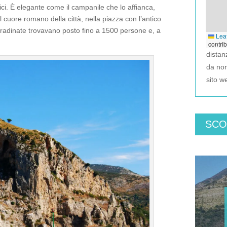
ici. È elegante come il campanile che lo affianca,
 cuore romano della città, nella piazza con l’antico
 gradinate trovavano posto fino a 1500 persone e, a
Leaf
contri
dista
da no
sito w
SCO