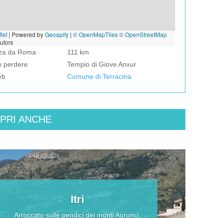
let
|
Powered by
Geoapify
|
© OpenMapTiles
© OpenStreetMap
butors
nza da Roma
111 km
n perdere
Tempio di Giove Anxur
eb
Comune di Terracina
PRI ANCHE
Itri
Arroccato sulle pendici dei monti Aurunci,