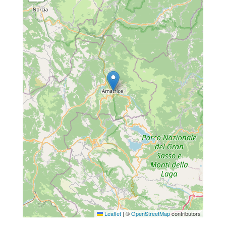
Leaflet
|
©
OpenStreetMap
contributors