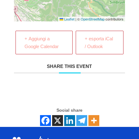
Leaflet
|
©
OpenStreetMap
contributors
+ Aggiungi a
+ esporta iCal
Google Calendar
/ Outlook
SHARE THIS EVENT
Social share