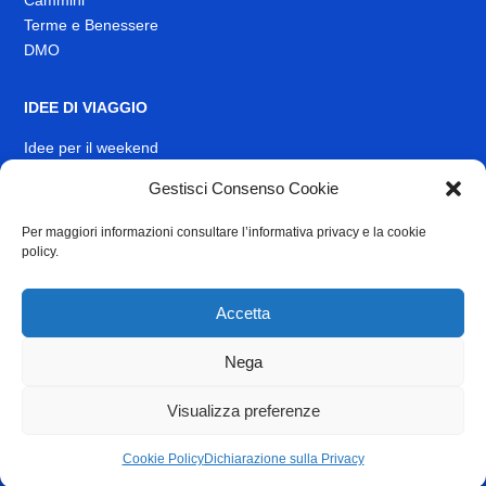
Terme e Benessere
DMO
IDEE DI VIAGGIO
Idee per il weekend
EVENTI
Gestisci Consenso Cookie
Per maggiori informazioni consultare l’informativa privacy e la cookie
INFO
policy.
News
Muoversi nel Lazio
Accetta
Link Utili
Identità visiva
Nega
Contatti
Visualizza preferenze
Privacy
e
Cookie Policy
Cookie Policy
Dichiarazione sulla Privacy