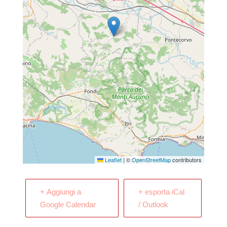
Leaflet
|
©
OpenStreetMap
contributors
+ Aggiungi a
+ esporta iCal
Google Calendar
/ Outlook