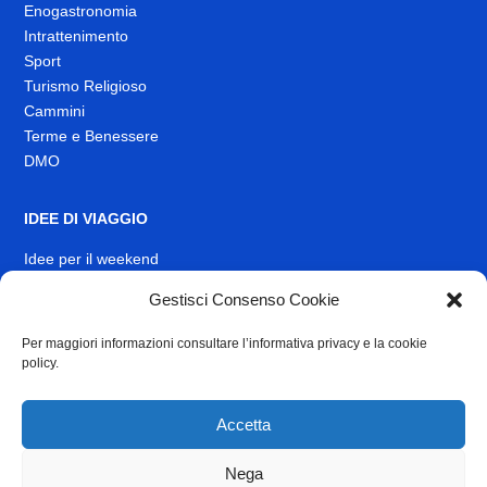
Enogastronomia
Intrattenimento
Sport
Turismo Religioso
Cammini
Terme e Benessere
DMO
IDEE DI VIAGGIO
Idee per il weekend
EVENTI
Gestisci Consenso Cookie
Per maggiori informazioni consultare l’informativa privacy e la cookie
INFO
policy.
News
Muoversi nel Lazio
Accetta
Link Utili
Identità visiva
Nega