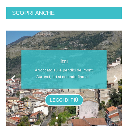
SCOPRI ANCHE
Itri
Arroccato sulle pendici dei monti
Aurunci, Itri si estende fino al...
LEGGI DI PIÙ