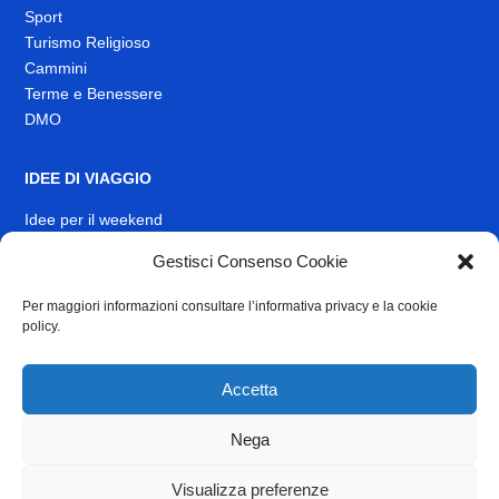
Sport
Turismo Religioso
Cammini
Terme e Benessere
DMO
IDEE DI VIAGGIO
Idee per il weekend
EVENTI
Gestisci Consenso Cookie
Per maggiori informazioni consultare l’informativa privacy e la cookie
INFO
policy.
News
Muoversi nel Lazio
Accetta
Link Utili
Identità visiva
Nega
Contatti
Visualizza preferenze