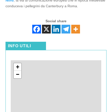
Nord
, la via di comunicazione europea che in epoca medievale
conduceva i pellegrini da Canterbury a Roma.
Social share
INFO UTILI
+
−