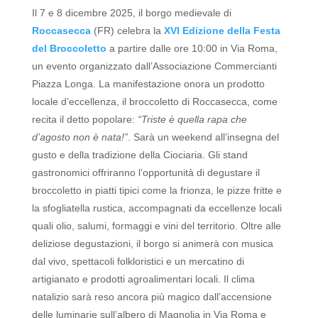
Il 7 e 8 dicembre 2025, il borgo medievale di
Roccasecca
(FR) celebra la
XVI Edizione della Festa
del Broccoletto
a partire dalle ore 10:00 in Via Roma,
un evento organizzato dall’Associazione Commercianti
Piazza Longa.
La manifestazione onora un prodotto
locale d’eccellenza, il broccoletto di Roccasecca, come
recita il detto popolare:
“Triste è quella rapa che
d’agosto non è nata!”
.
Sarà un weekend all’insegna del
gusto e della tradizione della Ciociaria.
Gli stand
gastronomici offriranno l’opportunità di degustare il
broccoletto in piatti tipici come la frionza, le pizze fritte e
la sfogliatella rustica, accompagnati da eccellenze locali
quali olio, salumi, formaggi e vini del territorio.
Oltre alle
deliziose degustazioni, il borgo si animerà con musica
dal vivo, spettacoli folkloristici e un mercatino di
artigianato e prodotti agroalimentari locali.
Il clima
natalizio sarà reso ancora più magico dall’accensione
delle luminarie sull’albero di Magnolia in Via Roma e