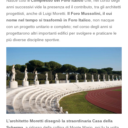
Nasce così
il Complesso del Foro Italico
che, nel corso degli
anni successivi vide la presenza ed il contributo, tra gli architetti
progettisti, anche di Luigi Moretti.
Il Foro Mussolini, il cui
nome nel tempo si trasformò in Foro Italico
, non nacque
con un progetto unitario e completo; nel corso degli anni si
progettarono altri importanti edifici per svolgere e praticare le
più diverse discipline sportive.
L’architetto Moretti disegnò la straordinaria Casa della
Scherma,
a ridosso della collina di Monte Mario, poi fu la volta