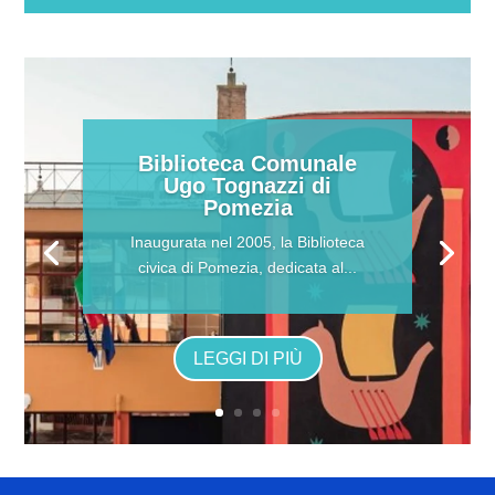
Biblioteca Comunale
Ugo Tognazzi di
Pomezia
Inaugurata nel 2005, la Biblioteca
civica di Pomezia, dedicata al...
LEGGI DI PIÙ