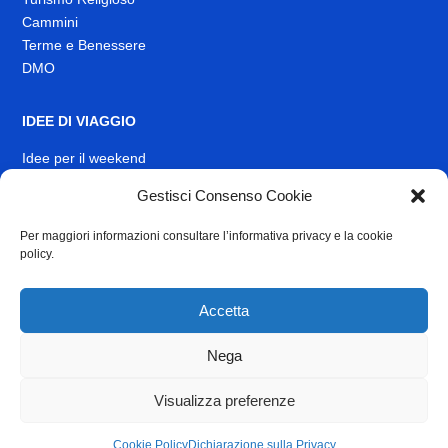
Cammini
Terme e Benessere
DMO
IDEE DI VIAGGIO
Idee per il weekend
Gestisci Consenso Cookie
EVENTI
Per maggiori informazioni consultare l’informativa privacy e la cookie
INFO
policy.
News
Muoversi nel Lazio
Accetta
Link Utili
Identità visiva
Nega
Contatti
Visualizza preferenze
Privacy
e
Cookie Policy
Cookie Policy
Dichiarazione sulla Privacy