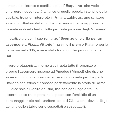
Il mondo poliedrico e conflittuale dell’
Esquilino
, che vede
emergere nuove realtà a fianco di quelle popolari storiche della
capitale, trova un interprete in
Amara Lakhous
, uno scrittore
algerino, cittadino italiano, che, nei suoi romanzi rappresenta
vicende reali ed ideali di lotta per l’integrazione degli “stranieri”.
In particolare con il suo romanzo “
Scontro di civiltà per un
ascensore a Piazza Vittorio
”, ha vinto il
premio Flaiano
per la
narrativa nel 2006, e ne è stato tratto un film prodotto da
Eri
Rai
.
Il vero protagonista intorno a cui ruota tutto il romanzo è
proprio l’ascensore insieme ad Amedeo (Ahmed) che dicono
essere un immigrato sebbene nessuno ci creda perché parla
l’italiano benissimo e conosce perfettamente la storia di Roma.
Lui dice solo di venire dal sud, ma non aggiunge altro. Lo
scontro epico tra le persone esplode con l’omicidio di un
personaggio noto nel quartiere, detto il Gladiatore, dove tutti gli
abitanti dello stabile sono sospettati e sospettabili.