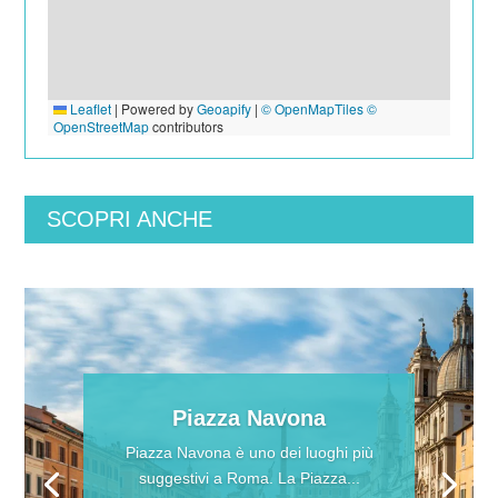
Leaflet
|
Powered by
Geoapify
|
© OpenMapTiles
©
OpenStreetMap
contributors
SCOPRI ANCHE
Piazza Navona
Piazza Navona è uno dei luoghi più
suggestivi a Roma. La Piazza...