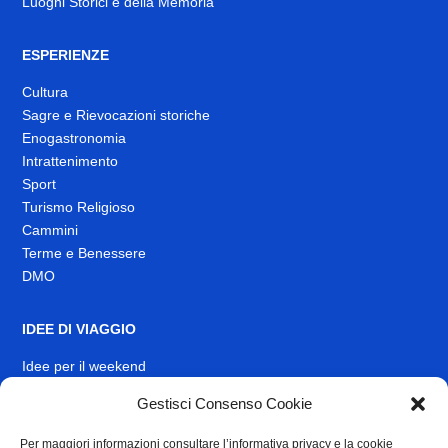
Luoghi Storici e della Memoria
ESPERIENZE
Cultura
Sagre e Rievocazioni storiche
Enogastronomia
Intrattenimento
Sport
Turismo Religioso
Cammini
Terme e Benessere
DMO
IDEE DI VIAGGIO
Idee per il weekend
EVENTI
Gestisci Consenso Cookie
Per maggiori informazioni consultare l’informativa privacy e la cookie