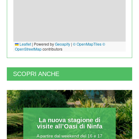
Leaflet
|
Powered by
Geoapify
|
© OpenMapTiles
©
OpenStreetMap
contributors
SCOPRI ANCHE
La nuova stagione di
visite all’Oasi di Ninfa
A partire dal weekend del 16 e 17