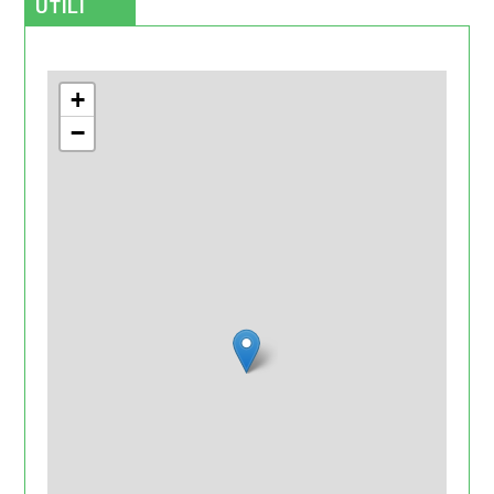
UTILI
+
−