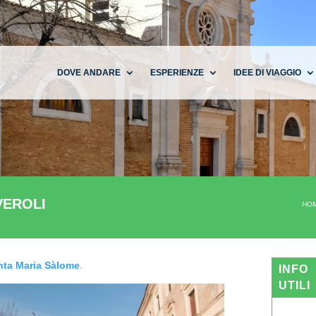
DOVE ANDARE
ESPERIENZE
IDEE DI VIAGGIO
VEROLI
HO
anta Maria Sàlome
.
INFO
UTILI