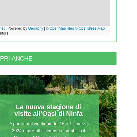
let
|
Powered by
Geoapify
|
© OpenMapTiles
© OpenStreetMap
butors
PRI ANCHE
La nuova stagione di
visite all’Oasi di Ninfa
A partire dal weekend del 16 e 17 marzo
2024 riapre ufficialmente al pubblico il