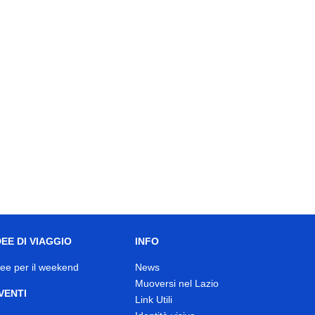
DEE DI VIAGGIO
INFO
dee per il weekend
News
Muoversi nel Lazio
VENTI
Link Utili