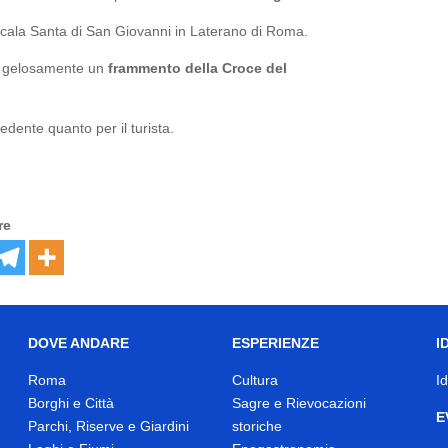
Scala Santa di San Giovanni in Laterano di Roma.
ito gelosamente un
frammento della Croce del
edente quanto per il turista.
re
DOVE ANDARE
ESPERIENZE
I
Roma
Cultura
I
Borghi e Città
Sagre e Rievocazioni
E
Parchi, Riserve e Giardini
storiche