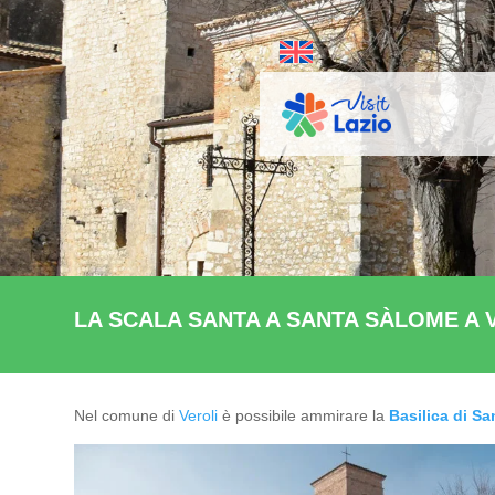
LA SCALA SANTA A SANTA SÀLOME A 
Nel comune di
Veroli
è possibile ammirare la
Basilica di S