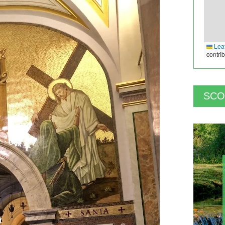
Leaf
contri
SCO