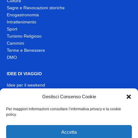
Cultura
Sagre e Rievocazioni storiche
Enogastronomia
Intrattenimento
Sport
Turismo Religioso
Cammini
Terme e Benessere
DMO
IDEE DI VIAGGIO
Idee per il weekend
Gestisci Consenso Cookie
EVENTI
Per maggiori informazioni consultare l’informativa privacy e la cookie
INFO
policy.
News
Muoversi nel Lazio
Accetta