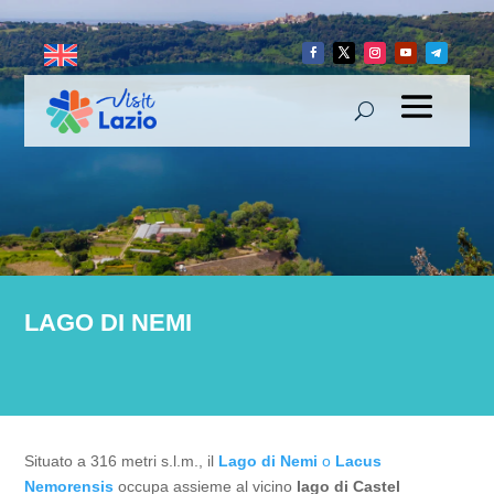
LAGO DI NEMI
Situato a 316 metri s.l.m., il
Lago di Nemi
o
Lacus
Nemorensis
occupa assieme al vicino
lago di Castel