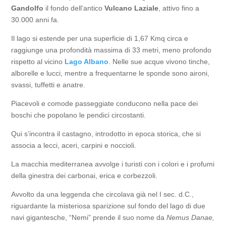
Gandolfo
​ il fondo dell’antico
Vulcano Laziale
, attivo fino a
30.000 anni fa.
Il lago si estende per una superficie di 1,67 Kmq circa e
raggiunge una profondità massima di 33 metri, meno profondo
rispetto al vicino
Lago Albano
. Nelle sue acque vivono tinche,
alborelle e lucci, mentre a frequentarne le sponde sono aironi,
svassi, tuffetti e anatre.
Piacevoli e comode passeggiate conducono nella pace dei
boschi che popolano le pendici circostanti.
Qui s’incontra il castagno, introdotto in epoca storica, che si
associa a lecci, aceri, carpini e noccioli.
La macchia mediterranea avvolge i turisti con i colori e i profumi
della ginestra dei carbonai, erica e corbezzoli.
Avvolto da una leggenda che circolava già nel I sec. d.C.,
riguardante la misteriosa sparizione sul fondo del lago di due
navi gigantesche, “Nemi” prende il suo nome da
Nemus Danae,