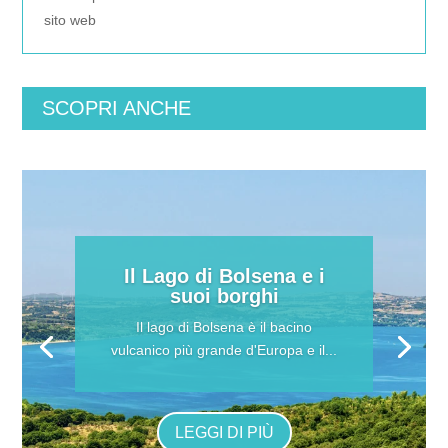
sito web
SCOPRI ANCHE
Il Lago di Bolsena e i
suoi borghi
Il lago di Bolsena è il bacino
vulcanico più grande d'Europa e il...
LEGGI DI PIÙ