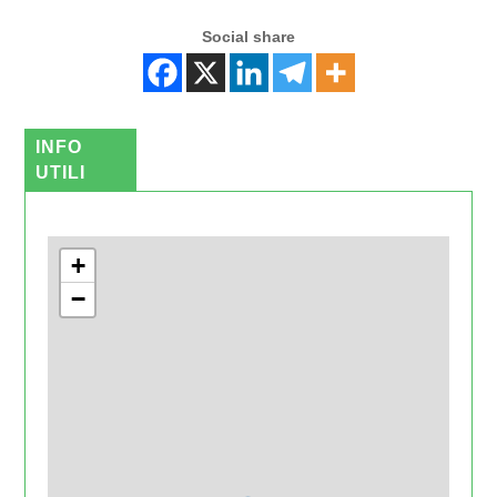
Social share
INFO
UTILI
+
−