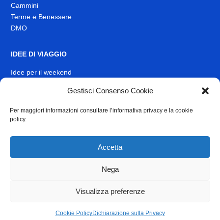
Cammini
Terme e Benessere
DMO
IDEE DI VIAGGIO
Idee per il weekend
EVENTI
Gestisci Consenso Cookie
Per maggiori informazioni consultare l’informativa privacy e la cookie
INFO
policy.
News
Muoversi nel Lazio
Accetta
Link Utili
Identità visiva
Nega
Contatti
Visualizza preferenze
Privacy
e
Cookie Policy
Cookie Policy
Dichiarazione sulla Privacy