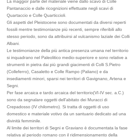
La maggior parte del materiale viene dallo scavo di Colle
Pantanaccio e dalle ricognizioni effettuate negli scavi di
Quartaccio e Colle Quarticcioli.
Gli aspetti del Pleistocene sono documentati da diversi reperti
fossili mentre testimonianze più recenti, sempre riferibili allo
stesso periodo, sono da attribuirsi al vulcanismo laziale dei Colli
Albani.
Le testimonianze della più antica presenza umana nel territorio
si inquadrano nel Paleolitico medio-superiore e sono relative a
strumenti in pietra dai più grandi giacimenti di Colli S.Pietro
(Colleferro), Casaletto e Colle Rampo (Paliano) e da
insediamenti minori, sparsi nei territori di Gavignano, Artena e
Segni.
Per fase arcaica e tardo arcaica del territorio(VI-IV sec. a.C.)
sono da segnalare oggetti dell’abitato dei Muracci di
Crepadosso (IV chilometro). Si tratta di oggetti di uso
domestico e materiale votivo da un santuario dedicato ad una
divinità femminile.
Al limite dei territori di Segni e Graviano è documentata la fase
relativa al periodo romano con il ridimensionamento della