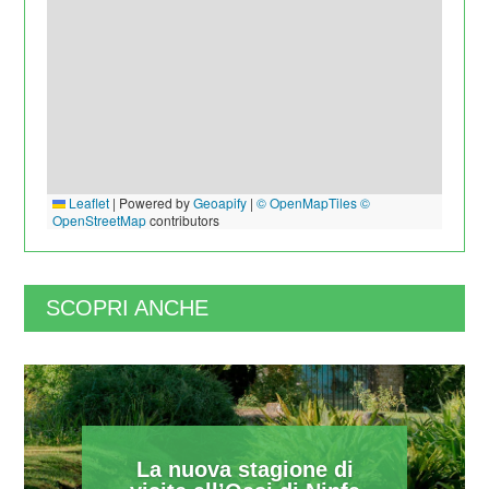
Leaflet
|
Powered by
Geoapify
|
© OpenMapTiles
©
OpenStreetMap
contributors
SCOPRI ANCHE
La nuova stagione di