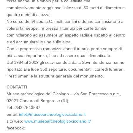
fosse anche un simbolo per la collettività che
complessivamente raggiunse l’altezza di 50 metri di diametro e
quattro metri di altezza.
Ne corso del VI sec. a.C. molti uomini e donne cominciarono a
volersi far seppellire presso il tumulo per cui le tombe
cominciarono ad assumere un aspetto radiale rispetto al centro
e ad accumularsi le une sulle altre.
Con la progressiva romanizzazione il tumulo perde sempre di
più la sua importanza, fino ad essere quasi dimenticato.
Dal 1984 al 2009 gli scavi condotti dalla Sovrintendenza hanno
riportato alla luce 368 sepolture, documentati i corredi funerari,
i resti umani e la struttura generale del monumento.
CONTATTI
Museo archeologico del Cicolano – via San Francesco s.n.c.,
02021 Corvaro di Borgorose (RI)
Tel.:
342.7543587
email:
info@museoarcheologicocicolano.it
sito web:
www.museoarcheologicocicolano.it/
facebook: