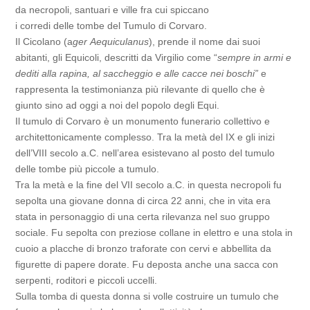
da necropoli, santuari e ville fra cui spiccano
i corredi delle tombe del Tumulo di Corvaro.
Il Cicolano (a
ger
Aequiculanus
), prende il nome dai suoi
abitanti, gli Equicoli, descritti da Virgilio come “
sempre in armi e
dediti alla rapina, al saccheggio e alle cacce nei boschi”
e
rappresenta la testimonianza più rilevante di quello che è
giunto sino ad oggi a noi del popolo degli Equi.
Il tumulo di Corvaro è un monumento funerario collettivo e
architettonicamente complesso. Tra la metà del IX e gli inizi
dell’VIII secolo a.C. nell’area esistevano al posto del tumulo
delle tombe più piccole a tumulo.
Tra la metà e la fine del VII secolo a.C. in questa necropoli fu
sepolta una giovane donna di circa 22 anni, che in vita era
stata in personaggio di una certa rilevanza nel suo gruppo
sociale. Fu sepolta con preziose collane in elettro e una stola in
cuoio a placche di bronzo traforate con cervi e abbellita da
figurette di papere dorate. Fu deposta anche una sacca con
serpenti, roditori e piccoli uccelli.
Sulla tomba di questa donna si volle costruire un tumulo che