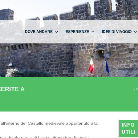
DOVE ANDARE
ESPERIENZE
IDEE DI VIAGGIO
ERITE A
H
all’interno del Castello medievale appartenuto alla
INFO
UTILI
ra di tufo e a tratti lascia intravedere le mura