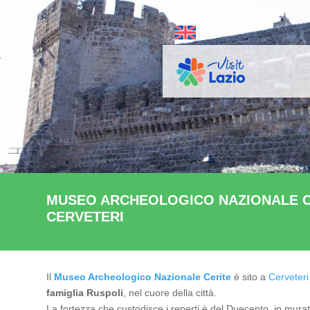
MUSEO ARCHEOLOGICO NAZIONALE C
CERVETERI
Il
Museo Archeologico Nazionale Cerite
è sito a
Cerveteri
famiglia Ruspoli
, nel cuore della città.
La fortezza che custodisce i reperti è del Duecento, in muratu