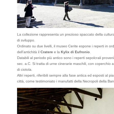
La collezione rappresenta un prezioso spaccato della cultura
di sviluppo.
Ordinato su due livelli, il museo Cerite espone i reperti in or
dell’antichità il
Cratere
e la
Kylix
di Eufronio
.
Databili al periodo più antico sono i reperti sepolcrali proven
sec. a.C. Si tratta di urne cinerarie maschili, con coperchio
di ciotola.
Altri reperti, riferibili sempre alla fase antica ed esposti al p
città, come testimoniato i manufatti della Necropoli della Bandi