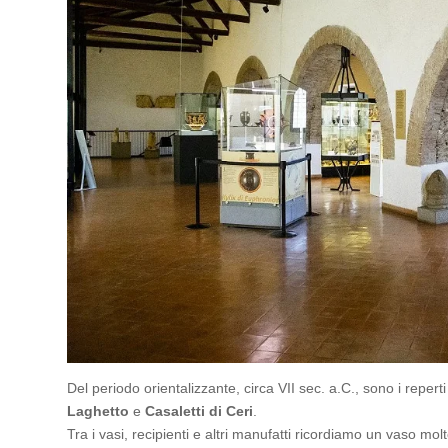
Del periodo orientalizzante, circa VII sec. a.C., sono i repert
Laghetto
e
Casaletti di Ceri
.
Tra i vasi, recipienti e altri manufatti ricordiamo un vaso mo