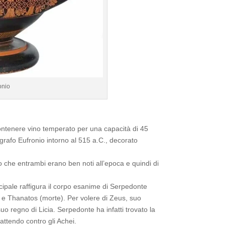
onio
contenere vino temperato per una capacità di 45
ografo Eufronio intorno al 515 a.C., decorato
tto che entrambi erano ben noti all’epoca e quindi di
ncipale raffigura il corpo esanime di Serpedonte
o) e Thanatos (morte). Per volere di Zeus, suo
 regno di Licia. Serpedonte ha infatti trovato la
ttendo contro gli Achei.