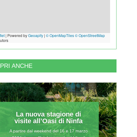
let
|
Powered by
Geoapify
|
© OpenMapTiles
© OpenStreetMap
butors
PRI ANCHE
La nuova stagione di
visite all’Oasi di Ninfa
A partire dal weekend del 16 e 17 marzo