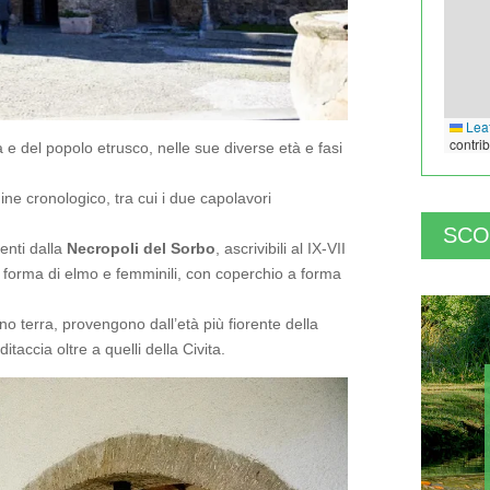
Leaf
contri
 e del popolo etrusco, nelle sue diverse età e fasi
dine cronologico, tra cui i due capolavori
SCO
ienti dalla
Necropoli del Sorbo
, ascrivibili al IX-VII
 a forma di elmo e femminili, con coperchio a forma
iano terra, provengono dall’età più fiorente della
taccia oltre a quelli della Civita.