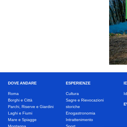
DOVE ANDARE
ESPERIENZE
I
Roma
Cultura
I
Borghi e Città
Sagre e Rievocazioni
E
Parchi, Riserve e Giardini
storiche
Laghi e Fiumi
Enogastronomia
Mare e Spiagge
Intrattenimento
Montagna
Sport