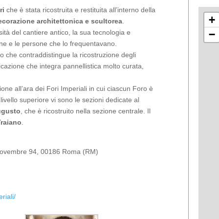
ri
che è stata ricostruita e restituita all’interno della
+
ecorazione architettonica e scultorea
.
ità del cantiere antico, la sua tecnologia e
−
diane e le persone che lo frequentavano.
ico che contraddistingue la ricostruzione degli
cazione che integra pannellistica molto curata,
ione all’ara dei Fori Imperiali in cui ciascun Foro è
livello superiore vi sono le sezioni dedicate al
ugusto
, che è ricostruito nella sezione centrale. Il
Traiano
.
ro novembre 94, 00186 Roma (RM)
iali/