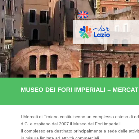
MUSEO DEI FORI IMPERIALI – MERCAT
I Mercati di Traiano costituiscono un complesso esteso di edific
d.C. e ospitano dal 2007 il Museo dei Fori imperiali.
Il complesso era destinato principalmente a sede delle attivit
in misura limitata ad attività commerciali.