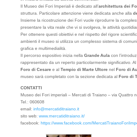
Il Museo dei Fori Imperiali è dedicato all’
architettura dei Fo
struttura. Particolare attenzione viene dedicata anche alla
d
Insieme la ricostruzione dei Fori vuole riprodurre la compless
presentare la vita reale che vi si svolgeva, le attività quoti
Per ottenere questi obiettivi e nel rispetto del rigore scientif
ambienti il museo si utilizza un complesso sistema di comuni
grafica e multimedialità.
Il percorso espositivo inizia nella
Grande Aula
con l’introduz
rappresentato da un reperto particolarmente significativo. Al 
Foro di Cesare
e al
Tempio di Marte Ultore
nel
Foro di A
museo sarà completato con la sezione dedicata al
Foro di 
CONTATTI
Museo dei Fori imperiali – Mercati di Traiano – via Quatt
Tel.:
060608
email:
info@mercatiditraiano.it
sito web:
www.mercatiditraiano.it/
facebook:
https://www.facebook.com/MercatiTraianoForiImper