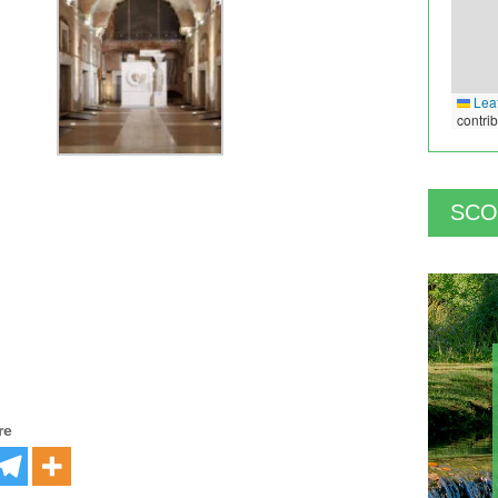
Leaf
contri
SCO
re