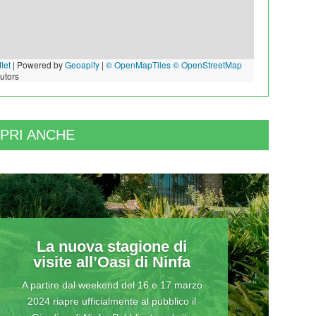
let
|
Powered by
Geoapify
|
© OpenMapTiles
© OpenStreetMap
butors
PRI ANCHE
La nuova stagione di
visite all’Oasi di Ninfa
A partire dal weekend del 16 e 17 marzo
2024 riapre ufficialmente al pubblico il