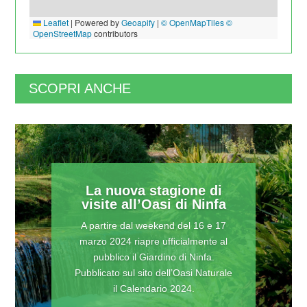
Leaflet
|
Powered by
Geoapify
|
© OpenMapTiles
©
OpenStreetMap
contributors
SCOPRI ANCHE
La nuova stagione di
visite all’Oasi di Ninfa
A partire dal weekend del 16 e 17
marzo 2024 riapre ufficialmente al
pubblico il Giardino di Ninfa.
Pubblicato sul sito dell’Oasi Naturale
il Calendario 2024.