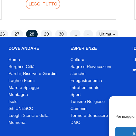
LEGGI TUTTO
26
27
28
29
30
...
»
Ultima »
DOVE ANDARE
ESPERIENZE
I
Roma
Cultura
I
Borghi e Città
Sagre e Rievocazioni
E
Parchi, Riserve e Giardini
storiche
Laghi e Fiumi
Enogastronomia
Mare e Spiagge
Intrattenimento
Montagna
Sport
Isole
Turismo Religioso
Siti UNESCO
Cammini
Luoghi Storici e della
Terme e Benessere
Per maggiori
Memoria
DMO
A