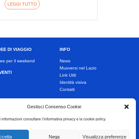
LEGGI TUTTO
DEE DI VIAGGIO
INFO
dee per il weekend
News
Muoversi nel Lazio
VENTI
Link Utili
Identità visiva
Contatti
Gestisci Consenso Cookie
 informazioni consultare l’informativa privacy e la cookie policy.
ccetta
Nega
Visualizza preferenze