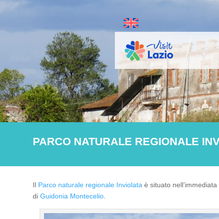
PARCO NATURALE REGIONALE INV
Il
Parco naturale regionale Inviolata
è situato nell’immediata
di
Guidonia Montecelio
.