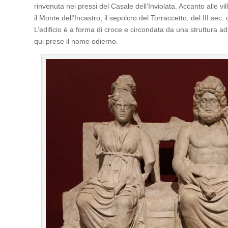
rinvenuta nei pressi del Casale dell’Inviolata. Accanto alle vi
il Monte dell’Incastro, il sepolcro del Torraccetto, del III sec.
L’edificio è a forma di croce e circondata da una struttura a
qui prese il nome odierno.