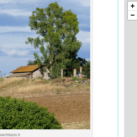
+
−
archilazio.it