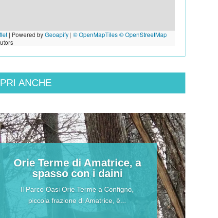
let
|
Powered by
Geoapify
|
© OpenMapTiles
© OpenStreetMap
butors
PRI ANCHE
Orie Terme di Amatrice, a
spasso con i daini
Il Parco Oasi Orie Terme a Configno,
piccola frazione di Amatrice, è...