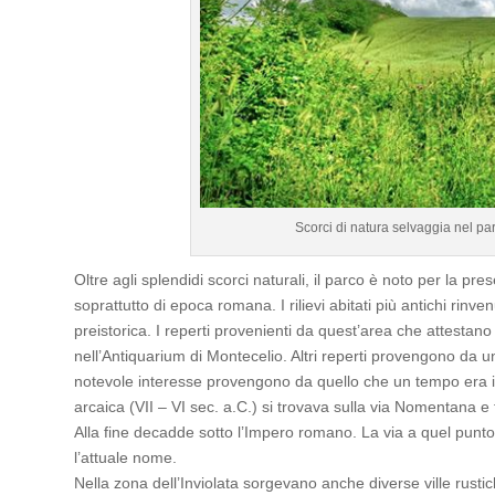
Scorci di natura selvaggia nel pa
Oltre agli splendidi scorci naturali, il parco è noto per la pr
soprattutto di epoca romana. I rilievi abitati più antichi rinven
preistorica. I reperti provenienti da quest’area che attest
nell’Antiquarium di Montecelio. Altri reperti provengono da una
notevole interesse provengono da quello che un tempo era il l
arcaica (VII – VI sec. a.C.) si trovava sulla via Nomentana e fu
Alla fine decadde sotto l’Impero romano. La via a quel pun
l’attuale nome.
Nella zona dell’Inviolata sorgevano anche diverse ville rustich