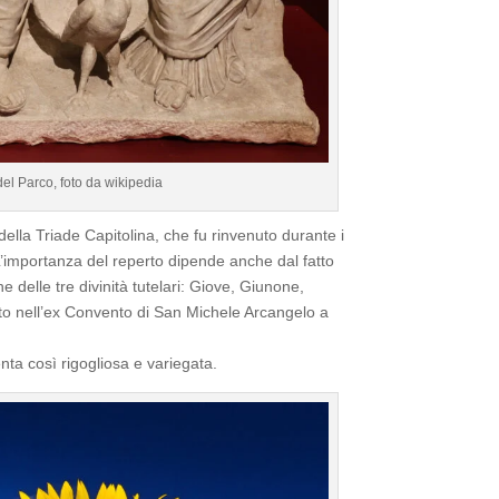
 del Parco, foto da wikipedia
della Triade Capitolina, che fu rinvenuto durante i
L’importanza del reperto dipende anche dal fatto
 delle tre divinità tutelari: Giove, Giunone,
o nell’ex Convento di San Michele Arcangelo a
nta così rigogliosa e variegata.