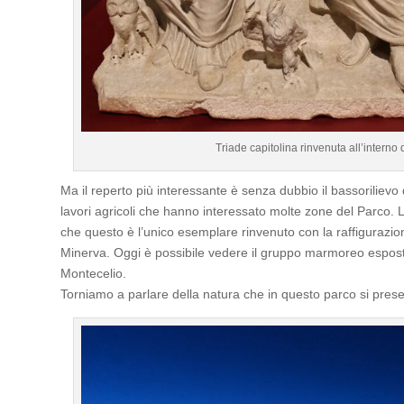
Triade capitolina rinvenuta all’interno
Ma il reperto più interessante è senza dubbio il bassorilievo 
lavori agricoli che hanno interessato molte zone del Parco. 
che questo è l’unico esemplare rinvenuto con la raffigurazione
Minerva. Oggi è possibile vedere il gruppo marmoreo espost
Montecelio.
Torniamo a parlare della natura che in questo parco si prese