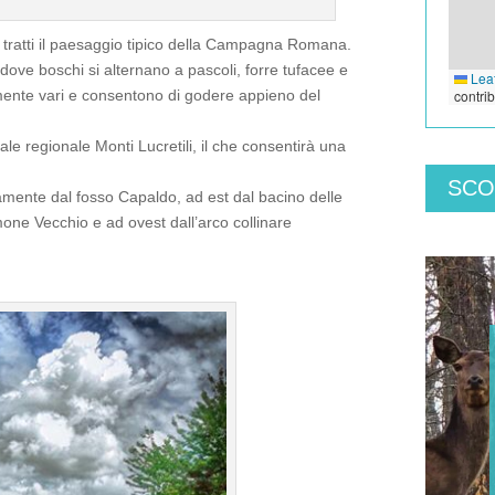
i tratti il paesaggio tipico della Campagna Romana.
dove boschi si alternano a pascoli, forre tufacee e
Leaf
contri
amente vari e consentono di godere appieno del
ale regionale Monti Lucretili, il che consentirà una
SCO
samente dal fosso Capaldo, ad est dal bacino delle
mone Vecchio e ad ovest dall’arco collinare