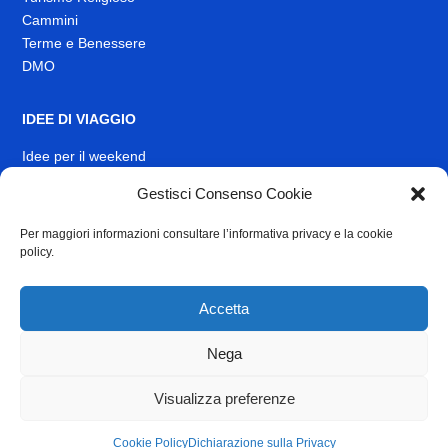
Cammini
Terme e Benessere
DMO
IDEE DI VIAGGIO
Idee per il weekend
EVENTI
Gestisci Consenso Cookie
Per maggiori informazioni consultare l’informativa privacy e la cookie
INFO
policy.
News
Muoversi nel Lazio
Accetta
Link Utili
Identità visiva
Nega
Contatti
Visualizza preferenze
Privacy
e
Cookie Policy
Cookie Policy
Dichiarazione sulla Privacy