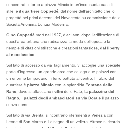
concentrati intorno a piazza Mincio in un’inconsueta oasi di
stile: è il
quartiere Coppedé
, dal nome dell’architetto che lo
progettò nei primi decenni del Novecento su commissione della
Società Anonima Edilizia Moderna.
Gino Coppedè
morì nel 1927, dieci anni dopo l’edificazione di
quest’area urbana che radicalizza la moda dell’epoca e la
riempie di citazioni stilistiche e creazioni fantasiose,
dal liberty
al neoclassico
.
Sul lato di accesso da via Tagliamento, vi accoglie una speciale
porta d’ingresso, un grande arco che collega due palazzi con
un enorme lampadario in ferro battuto al centro. Il fulcro del
quartiere è
piazza Mincio
con la splendida
Fontana delle
Rane
, dove si affacciano i villini delle Fate,
la palazzina del
Ragno, i palazzi degli ambasciatori su via Dora
e il palazzo
senza nome.
Sul lato di via Brenta, s’incontrano riferimenti a Venezia con il
Leone di San Marco e il disegno di un veliero. Altrove si ricorda