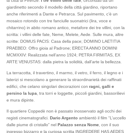
la città di Firenze.
I tre Villini delle fate
, circondati da un
giardinetto secondo il modello della città giardino, riportano
anche riferimenti a Dante e Petrarca. Sul pavimento, c’è un
mosaico rotondo con tre fanciulle suonatrici (lira, voce e
chitarrino) in abito romano antico, metafore dei tre villini, con la
scritta: i villini delle fate, Neme, Melete, Aede. Sulle mura, altre
scritte: DOMUS PACIS: Casa della pace; DOMINO LAETITIA
PRAEBEO: Offro gioia al Padrone; ERECTA ANNO DOMINI
MCMXXIV: Realizzata nell’anno 1924; PETRA FIRMITAS, EX
ARTE VENUSTAS: dalla pietra la solidità, dall’arte la bellezza.
La terracotta, il travertino, il marmo, il vetro, il ferro, il legno e i
laterizi si mescolano a generare la straordinarietà dei raffinati
edifici, che celano singolari decorazioni con
ragni, galli e
persino la lupa
, tra torri e loggette, piccoli giardini, bassorilievi
e mura dipinte.
Il quartiere Coppedè non è passato inosservato agli occhi dei
registi cinematografici.
Dario Argento
ambientò il film “L’uccello
dalle piume di cristallo” nel
Palazzo senza Nome
, con il suo
ingresso bizzarro e la curiosa scritta INGREDERE HAS AEDES