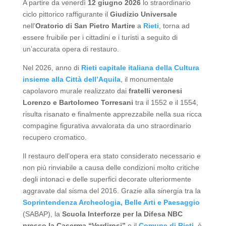
A partire da venerdì
12 giugno 2026
lo straordinario
ciclo pittorico raffigurante il
Giudizio Universale
nell’
Oratorio di San Pietro Martire
a
Rieti
, torna ad
essere fruibile per i cittadini e i turisti a seguito di
un’accurata opera di restauro.
Nel 2026, anno di
Rieti capitale italiana della Cultura
insieme alla Città dell’Aquila
, il monumentale
capolavoro murale realizzato dai
fratelli veronesi
Lorenzo e Bartolomeo Torresani
tra il 1552 e il 1554,
risulta risanato e finalmente apprezzabile nella sua ricca
compagine figurativa avvalorata da uno straordinario
recupero cromatico.
Il restauro dell’opera era stato considerato necessario e
non più rinviabile a causa delle condizioni molto critiche
degli intonaci e delle superfici decorate ulteriormente
aggravate dal sisma del 2016. Grazie alla sinergia tra la
Soprintendenza Archeologia, Belle Arti e Paesaggio
(SABAP), la
Scuola Interforze per la Difesa NBC
presso la Caserma “Verdirosi”
e il
Comune di Rieti
, è