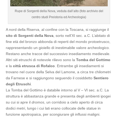
Rupe di Sorgenti della Nova, veduta dall’alto (foto archivio del
centro studi Preistoria ed Archeologia)
A nord della Riserva, al confine con la Toscana, si raggiunge il
sito di Sorgenti della Nova
, sorto nell’XI sec. a.C. L’abitato di
fine età del bronzo abbonda di reperti del mondo protoetrusco,
rappresentando un gioiello di inestimabile valore archeologico.
Restano anche tracce del successivo insediamento medievale.
Altri siti etruschi di notevole rilievo sono la
Tomba del Gottimo
e la
città etrusca di Rofalco
. Entrambe gli insediamenti si
trovano nel cuore della Selva del Lamone, a circa tre chilometri
da Farnese e si raggiungono seguendo il cosiddetto
Sentiero
degli Etruschi
.
La Tomba del Gottimo è databile intorno al V – VI sec. a.C. La
struttura è abbastanza grande e presenta degli ambienti ipogei
su cui si apre il
dromos
, un corridoio a cielo aperto di circa
dodici metri, lungo i cui lati erano collocate delle statue in
funzione apotropaica, per scongiurare gli influssi maligni.