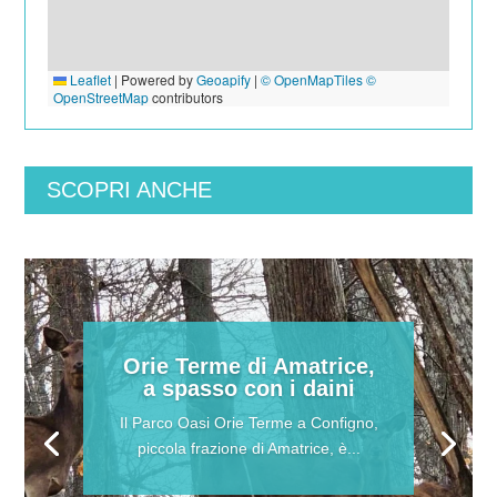
Leaflet
|
Powered by
Geoapify
|
© OpenMapTiles
©
OpenStreetMap
contributors
SCOPRI ANCHE
Orie Terme di Amatrice,
a spasso con i daini
Il Parco Oasi Orie Terme a Configno,
piccola frazione di Amatrice, è...