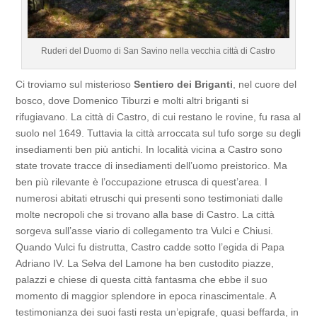
Ruderi del Duomo di San Savino nella vecchia città di Castro
Ci troviamo sul misterioso
Sentiero dei Briganti
, nel cuore del
bosco, dove Domenico Tiburzi e molti altri briganti si
rifugiavano. La città di Castro, di cui restano le rovine, fu rasa al
suolo nel 1649. Tuttavia la città arroccata sul tufo sorge su degli
insediamenti ben più antichi. In località vicina a Castro sono
state trovate tracce di insediamenti dell’uomo preistorico. Ma
ben più rilevante è l’occupazione etrusca di quest’area. I
numerosi abitati etruschi qui presenti sono testimoniati dalle
molte necropoli che si trovano alla base di Castro. La città
sorgeva sull’asse viario di collegamento tra Vulci e Chiusi.
Quando Vulci fu distrutta, Castro cadde sotto l’egida di Papa
Adriano IV. La Selva del Lamone ha ben custodito piazze,
palazzi e chiese di questa città fantasma che ebbe il suo
momento di maggior splendore in epoca rinascimentale. A
testimonianza dei suoi fasti resta un’epigrafe, quasi beffarda, in