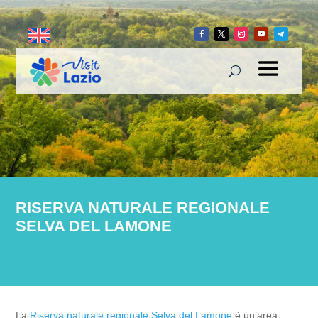
RISERVA NATURALE REGIONALE
SELVA DEL LAMONE
La
Riserva naturale regionale Selva del Lamone
è un’area