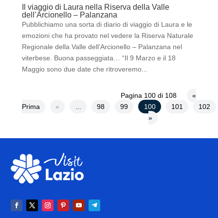
Il viaggio di Laura nella Riserva della Valle
dell’Arcionello – Palanzana
Pubblichiamo una sorta di diario di viaggio di Laura e le
emozioni che ha provato nel vedere la Riserva Naturale
Regionale della Valle dell’Arcionello – Palanzana nel
viterbese. Buona passeggiata… “Il 9 Marzo e il 18
Maggio sono due date che ritroveremo...
Pagina 100 di 108
«
Prima
«
...
98
99
100
101
102
»