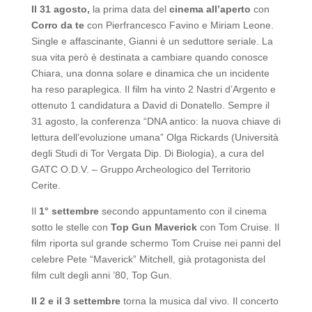
Il 31 agosto,
la prima data del
cinema all’aperto
con
Corro da te
con Pierfrancesco Favino e Miriam Leone.
Single e affascinante, Gianni è un seduttore seriale. La
sua vita però è destinata a cambiare quando conosce
Chiara, una donna solare e dinamica che un incidente
ha reso paraplegica. Il film ha vinto 2 Nastri d’Argento e
ottenuto 1 candidatura a David di Donatello. Sempre il
31 agosto, la conferenza “DNA antico: la nuova chiave di
lettura dell’evoluzione umana” Olga Rickards (Università
degli Studi di Tor Vergata Dip. Di Biologia), a cura del
GATC O.D.V. – Gruppo Archeologico del Territorio
Cerite.
Il
1° settembre
secondo appuntamento con il cinema
sotto le stelle con
Top Gun Maverick
con Tom Cruise. Il
film riporta sul grande schermo Tom Cruise nei panni del
celebre Pete “Maverick” Mitchell, già protagonista del
film cult degli anni ’80, Top Gun.
Il 2 e il 3 settembre
torna la musica dal vivo. Il concerto