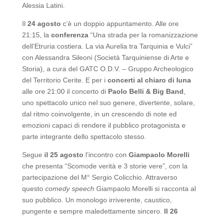
Alessia Latini.
Il
24 agosto
c’è un doppio appuntamento. Alle ore
21:15, la
conferenza
“Una strada per la romanizzazione
dell’Etruria costiera. La via Aurelia tra Tarquinia e Vulci”
con Alessandra Sileoni (Società Tarquiniense di Arte e
Storia), a cura del GATC O.D.V. – Gruppo Archeologico
del Territorio Cerite. E per i
concerti al chiaro di luna
alle ore 21:00 il concerto di
Paolo Belli & Big Band
,
uno spettacolo unico nel suo genere, divertente, solare,
dal ritmo coinvolgente, in un crescendo di note ed
emozioni capaci di rendere il pubblico protagonista e
parte integrante dello spettacolo stesso.
Segue
il 25 agosto
l’incontro con
Giampaolo Morelli
che presenta “Scomode verità e 3 storie vere”, con la
partecipazione del M° Sergio Colicchio. Attraverso
questo
comedy speech
Giampaolo Morelli si racconta al
suo pubblico. Un monologo irriverente, caustico,
pungente e sempre maledettamente sincero.
Il 26