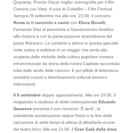
Quaranta, Premio Oscar miglior scenografia per il film
Camera con Vista. A cura di Civitafilm – Film Festival.
Sempre l’8 settembre ma alle ore 21:00, il concerto
Roma io ti racconto e canto
con
Elena Bonelli
,
Fernando Diaz al pianoforte e Giandomenico Anellino
alla chitarra e con la partecipazione straordinaria del
poeta Marazico. La cantante e attrice in questa speciale
notte estiva si esibisce in un viaggio che porta alla
scoperta delle melodie della cultura popolare romana
inframmezzate da storia della nostra Capitale raccontata
tutta dalle strofe delle canzoni. E poi pillole di letteratura,
aneddoti curiosi e divertissement culturali davvero
interessanti.
Il 9 settembre
doppio appuntamento. Alle ore 19.00, il
magistrato e studioso di diritto internazionale
Eduardo
Savarese
presenta il suo romanzo “È tardi”, la
polivalente esclamazione segna l’inizio e la fine della
narrazione di sette tempi di attesa di altrettante eroine
del teatro lirico. Alle ore 21.00, il
Gran Galà della lirica