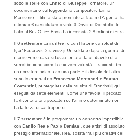
sotto le stelle con
Ennio
di Giuseppe Tornatore. Un
documentario sul leggendario compositore Ennio
Morricone. Il film è stato premiato ai Nastri d’Argento, ha
ottenuto 6 candidature e vinto 3 David di Donatello, In
Italia al Box Office Ennio ha incassato 2,8 milioni di euro.
Il
6 settembre
torna il teatro con Historie du soldat di
Igor’ Fëdorovič Stravinskij. Un soldato dopo la guerra, di
ritorno verso casa si lascia tentare da un diavolo che
vorrebbe conoscere la sua vera volontà. Il racconto tra
un narratore soldato da una parte e il diavolo dall’altra
sono interpretati da
Francesco Montanari e Fausto
Costantini
, punteggiata dalla musica di Stravinskij qui
eseguiti da sette elementi. Come una favola, il peccato
fa diventare tutti peccatori se l’animo determinato non
ha la forza di contrapporsi.
Il
7 settembre
è in programma un
concerto
imperdibile
con
Danilo Rea e Paolo Damiani
, due artisti di assoluto
prestigio internazionale. Rea, solista tra i più creativi del