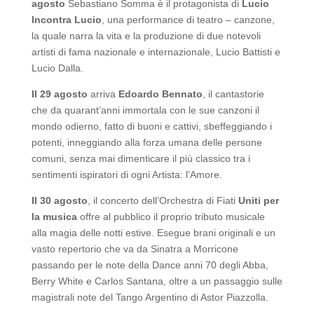
agosto
Sebastiano Somma è il protagonista di
Lucio
Incontra Lucio
, una performance di teatro – canzone,
la quale narra la vita e la produzione di due notevoli
artisti di fama nazionale e internazionale, Lucio Battisti e
Lucio Dalla.
Il 29 agosto
arriva
Edoardo Bennato
, il cantastorie
che da quarant’anni immortala con le sue canzoni il
mondo odierno, fatto di buoni e cattivi, sbeffeggiando i
potenti, inneggiando alla forza umana delle persone
comuni, senza mai dimenticare il più classico tra i
sentimenti ispiratori di ogni Artista: l’Amore.
Il 30 agosto
, il concerto dell’Orchestra di Fiati
Uniti per
la musica
offre al pubblico il proprio tributo musicale
alla magia delle notti estive. Esegue brani originali e un
vasto repertorio che va da Sinatra a Morricone
passando per le note della Dance anni 70 degli Abba,
Berry White e Carlos Santana, oltre a un passaggio sulle
magistrali note del Tango Argentino di Astor Piazzolla.