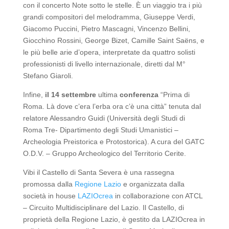
con il concerto Note sotto le stelle. È un viaggio tra i più
grandi compositori del melodramma, Giuseppe Verdi,
Giacomo Puccini, Pietro Mascagni, Vincenzo Bellini,
Giocchino Rossini, George Bizet, Camille Saint Saëns, e
le più belle arie d’opera, interpretate da quattro solisti
professionisti di livello internazionale, diretti dal M°
Stefano Giaroli.
Infine,
il 14 settembre
ultima
conferenza
“Prima di
Roma. Là dove c’era l’erba ora c’è una città” tenuta dal
relatore Alessandro Guidi (Università degli Studi di
Roma Tre- Dipartimento degli Studi Umanistici –
Archeologia Preistorica e Protostorica). A cura del GATC
O.D.V. – Gruppo Archeologico del Territorio Cerite.
Vibi il Castello di Santa Severa è una rassegna
promossa dalla
Regione Lazio
e organizzata dalla
società in house
LAZIOcrea
in collaborazione con ATCL
– Circuito Multidisciplinare del Lazio. Il Castello, di
proprietà della Regione Lazio, è gestito da LAZIOcrea in