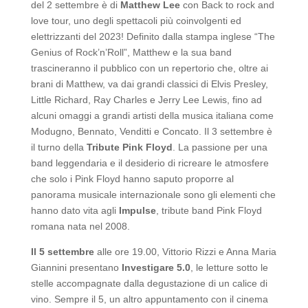
del 2 settembre è di
Matthew Lee
con Back to rock and
love tour, uno degli spettacoli più coinvolgenti ed
elettrizzanti del 2023! Definito dalla stampa inglese “The
Genius of Rock’n’Roll”, Matthew e la sua band
trascineranno il pubblico con un repertorio che, oltre ai
brani di Matthew, va dai grandi classici di Elvis Presley,
Little Richard, Ray Charles e Jerry Lee Lewis, fino ad
alcuni omaggi a grandi artisti della musica italiana come
Modugno, Bennato, Venditti e Concato. Il 3 settembre è
il turno della
Tribute Pink Floyd
. La passione per una
band leggendaria e il desiderio di ricreare le atmosfere
che solo i Pink Floyd hanno saputo proporre al
panorama musicale internazionale sono gli elementi che
hanno dato vita agli
Impulse
, tribute band Pink Floyd
romana nata nel 2008.
Il 5 settembre
alle ore 19.00, Vittorio Rizzi e Anna Maria
Giannini presentano
Investigare 5.0
, le letture sotto le
stelle accompagnate dalla degustazione di un calice di
vino. Sempre il 5, un altro appuntamento con il cinema