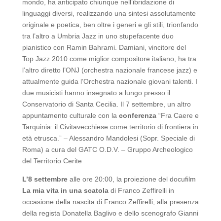
mondo, ha anticipato chiunque nell’ibridazione di
linguaggi diversi, realizzando una sintesi assolutamente
originale e poetica, ben oltre i generi e gli stili, trionfando
tra l’altro a Umbria Jazz in uno stupefacente duo
pianistico con Ramin Bahrami. Damiani, vincitore del
Top Jazz 2010 come miglior compositore italiano, ha tra
l’altro diretto l’ONJ (orchestra nazionale francese jazz) e
attualmente guida l’Orchestra nazionale giovani talenti. I
due musicisti hanno insegnato a lungo presso il
Conservatorio di Santa Cecilia. Il 7 settembre, un altro
appuntamento culturale con la
conferenza
“Fra Caere e
Tarquinia: il Civitavecchiese come territorio di frontiera in
età etrusca.” – Alessandro Mandolesi (Sopr. Speciale di
Roma) a cura del GATC O.D.V. – Gruppo Archeologico
del Territorio Cerite
L’8 settembre
alle ore 20:00, la proiezione del docufilm
La mia vita in una scatola
di Franco Zeffirelli in
occasione della nascita di Franco Zeffirelli, alla presenza
della regista Donatella Baglivo e dello scenografo Gianni