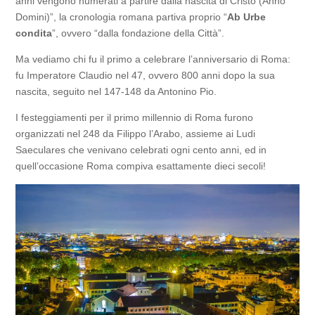
anni vengono numerati a partire dalla nascita di Cristo (Anno
Domini)”, la cronologia romana partiva proprio “
Ab Urbe
condita
”, ovvero “dalla fondazione della Città”.
Ma vediamo chi fu il primo a celebrare l’anniversario di Roma:
fu Imperatore Claudio nel 47, ovvero 800 anni dopo la sua
nascita, seguito nel 147-148 da Antonino Pio.
I festeggiamenti per il primo millennio di Roma furono
organizzati nel 248 da Filippo l’Arabo, assieme ai Ludi
Saeculares che venivano celebrati ogni cento anni, ed in
quell’occasione Roma compiva esattamente dieci secoli!