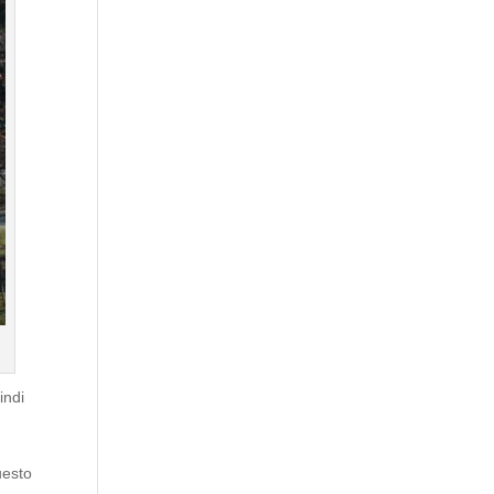
indi
uesto