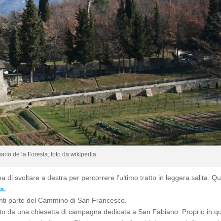
ario de la Foresta, foto da wikipedia
a di svoltare a destra per percorrere l’ultimo tratto in leggera salita. Qu
ta
.
centi parte del Cammino di San Francesco.
ito da una chiesetta di campagna dedicata a San Fabiano. Proprio in q