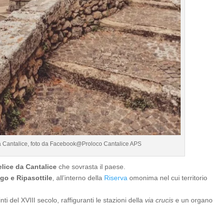
a Cantalice, foto da Facebook@Proloco Cantalice APS
lice da Cantalice
che sovrasta il paese.
go e Ripasottile
, all’interno della
Riserva
omonima nel cui territorio
ti del XVIII secolo, raffiguranti le stazioni della
via crucis
e un organo