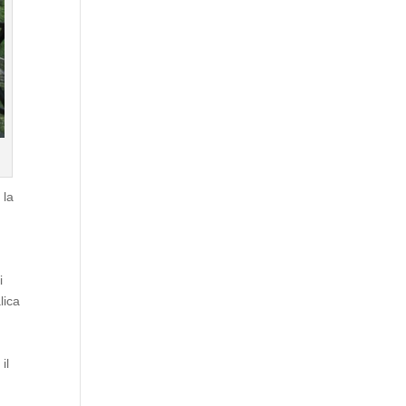
 la
a
i
lica
il