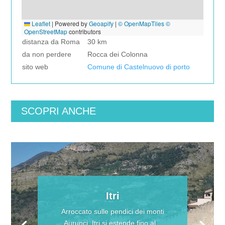
Leaflet
|
Powered by
Geoapify
|
© OpenMapTiles
©
OpenStreetMap
contributors
distanza da Roma
30 km
da non perdere
Rocca dei Colonna
sito web
Comune di Castelnuovo di porto
SCOPRI ANCHE
Itri
Arroccato sulle pendici dei monti
Aurunci, Itri si estende fino al...