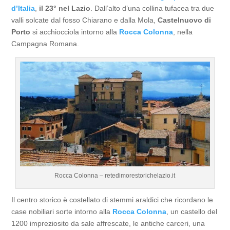
d’Italia
,
il 23° nel Lazio
. Dall’alto d’una collina tufacea tra due
valli solcate dal fosso Chiarano e dalla Mola,
Castelnuovo di
Porto
si acchiocciola intorno alla
Rocca Colonna
, nella
Campagna Romana.
Rocca Colonna – retedimorestorichelazio.it
Il centro storico è costellato di stemmi araldici che ricordano le
case nobiliari sorte intorno alla
Rocca Colonna
, un castello del
1200 impreziosito da sale affrescate, le antiche carceri, una