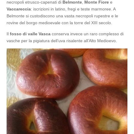
necropoli etrusco-capenati di
Belmonte
,
Monte Fiore
e
Vaccareccia
: iscrizioni in latino, fregi e teste marmoree. A
Belmonte si custodiscono una vasta necropoli rupestre e le
rovine del borgo medioevale con la torre del XIII secolo.
Il
fosso di valle Vasca
conserva invece un raro complesso di
vasche per la pigiatura dell’uva risalente all’Alto Medioevo.