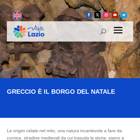
GRECCIO È IL BORGO DEL NATALE
Le origini celate nel mito, una natura incantevole a fare da
cornice, stradine medievali da cui trasuda la storia: siamo a