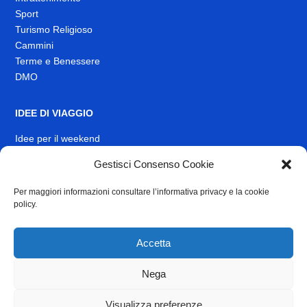
Sport
Turismo Religioso
Cammini
Terme e Benessere
DMO
IDEE DI VIAGGIO
Idee per il weekend
Gestisci Consenso Cookie
EVENTI
Per maggiori informazioni consultare l’informativa privacy e la cookie
INFO
policy.
News
Muoversi nel Lazio
Accetta
Link Utili
Identità visiva
Nega
Contatti
Visualizza preferenze