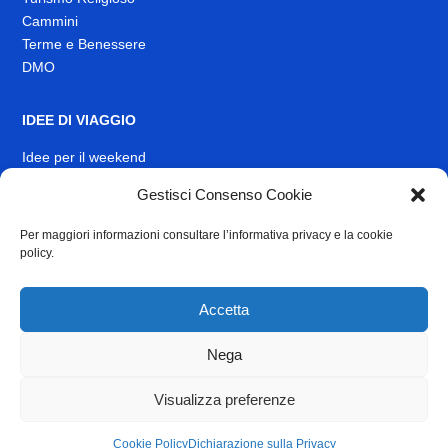
Cammini
Terme e Benessere
DMO
IDEE DI VIAGGIO
Idee per il weekend
EVENTI
Gestisci Consenso Cookie
Per maggiori informazioni consultare l’informativa privacy e la cookie
INFO
policy.
News
Muoversi nel Lazio
Accetta
Link Utili
Identità visiva
Nega
Contatti
Visualizza preferenze
Privacy
e
Cookie Policy
Cookie Policy
Dichiarazione sulla Privacy