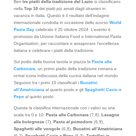
Ben
tre piatti della tradizione del Lazio
si classificano
nella
Top 10
dei piatti più amati dagli stranieri in
vacanza in Italia. Questo è il risultato dell’indagine
internazionale condotta in occasione dello scorso
World
Pasta Day
celebrato il 25 ottobre 2024. L’evento è
promosso da Unione Italiana Food e International Pasta
Organisation, per raccontare e assaporare l’eccellenza
italiana e celebrare i piatti della tradizione.
Sul podio della buona tavola si piazza la
Pasta alla
Carbonara
, un primo piatto della tradizione romana e
ormai icona indiscussa della cucina italiana nel mondo.
Seguono tra i primi 10 classificati i
Bucatini
all’Amatriciana
al quarto posto e gli
Spaghetti Cacio e
Pepe
al quinto posto.
Questa la classifica internazionale con i valori su una
scala tra 0 e 10:
Pasta alla Carbonara
(7,8),
Lasagne
alla bolognese
(7),
Pasta al pomodoro
(6,9),
Spaghetti alle vongole
(6,8),
Bucatini all’Amatriciana
(6,7),
Spaghetti Cacio e Pepe
(5,3),
Tortellini in