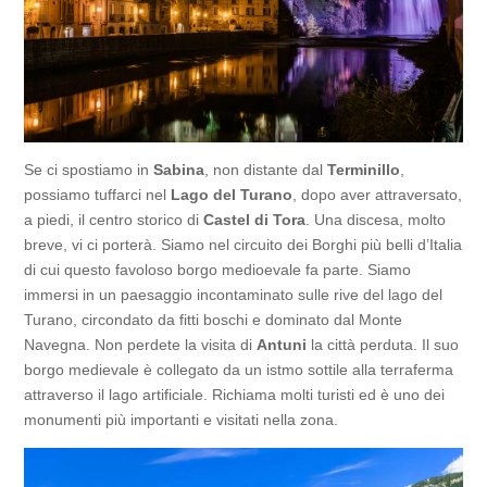
Se ci spostiamo in
Sabina
, non distante dal
Terminillo
,
possiamo tuffarci nel
Lago del Turano
, dopo aver attraversato,
a piedi, il centro storico di
Castel di Tora
. Una discesa, molto
breve, vi ci porterà. Siamo nel circuito dei Borghi più belli d’Italia
di cui questo favoloso borgo medioevale fa parte. Siamo
immersi in un paesaggio incontaminato sulle rive del lago del
Turano, circondato da fitti boschi e dominato dal Monte
Navegna. Non perdete la visita di
Antuni
la città perduta. Il suo
borgo medievale è collegato da un istmo sottile alla terraferma
attraverso il lago artificiale. Richiama molti turisti ed è uno dei
monumenti più importanti e visitati nella zona.