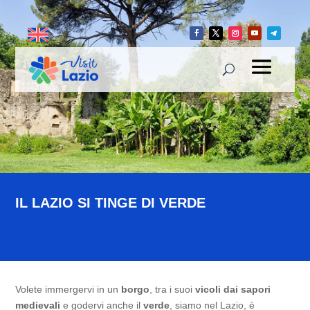
IL LAZIO SI TINGE DI VERDE
Volete immergervi in un
borgo
, tra i suoi
vicoli dai sapori
medievali
e godervi anche il
verde
, siamo nel Lazio, è