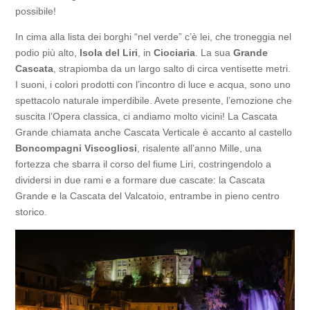
possibile!
In cima alla lista dei borghi “nel verde” c’è lei, che troneggia nel
podio più alto,
Isola del Liri
, in
Ciociaria
. La sua
Grande
Cascata
, strapiomba da un largo salto di circa ventisette metri.
I suoni, i colori prodotti con l’incontro di luce e acqua, sono uno
spettacolo naturale imperdibile. Avete presente, l’emozione che
suscita l’Opera classica, ci andiamo molto vicini! La Cascata
Grande chiamata anche Cascata Verticale è accanto al castello
Boncompagni Viscogliosi
, risalente all’anno Mille, una
fortezza che sbarra il corso del fiume Liri, costringendolo a
dividersi in due rami e a formare due cascate: la Cascata
Grande e la Cascata del Valcatoio, entrambe in pieno centro
storico.