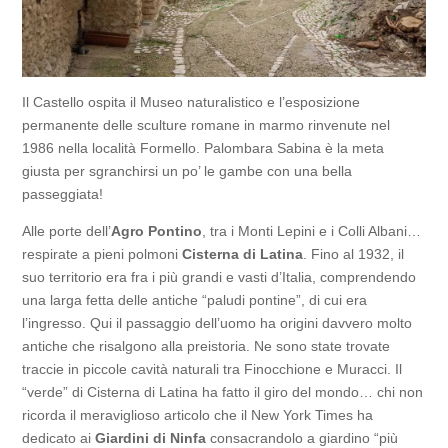
Il Castello ospita il Museo naturalistico e l’esposizione
permanente delle sculture romane in marmo rinvenute nel
1986 nella località Formello. Palombara Sabina è la meta
giusta per sgranchirsi un po’ le gambe con una bella
passeggiata!
Alle porte dell’
Agro Pontino
, tra i Monti Lepini e i Colli Albani…
respirate a pieni polmoni
Cisterna di Latina
. Fino al 1932, il
suo territorio era fra i più grandi e vasti d’Italia, comprendendo
una larga fetta delle antiche “paludi pontine”, di cui era
l’ingresso. Qui il passaggio dell’uomo ha origini davvero molto
antiche che risalgono alla preistoria. Ne sono state trovate
traccie in piccole cavità naturali tra Finocchione e Muracci. Il
“verde” di Cisterna di Latina ha fatto il giro del mondo… chi non
ricorda il meraviglioso articolo che il New York Times ha
dedicato ai
Giardini di Ninfa
consacrandolo a giardino “più