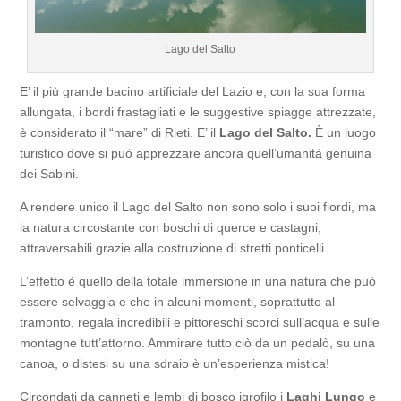
Lago del Salto
E’ il più grande bacino artificiale del Lazio e, con la sua forma
allungata, i bordi frastagliati e le suggestive spiagge attrezzate,
è considerato il “mare” di Rieti. E’ il
Lago del Salto.
È un luogo
turistico dove si può apprezzare ancora quell’umanità genuina
dei Sabini.
A rendere unico il Lago del Salto non sono solo i suoi fiordi, ma
la natura circostante con boschi di querce e castagni,
attraversabili grazie alla costruzione di stretti ponticelli.
L’effetto è quello della totale immersione in una natura che può
essere selvaggia e che in alcuni momenti, soprattutto al
tramonto, regala incredibili e pittoreschi scorci sull’acqua e sulle
montagne tutt’attorno. Ammirare tutto ciò da un pedalò, su una
canoa, o distesi su una sdraio è un’esperienza mistica!
Circondati da canneti e lembi di bosco igrofilo i
Laghi Lungo
e