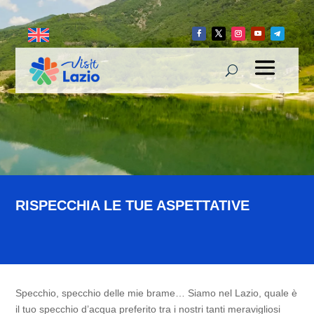
RISPECCHIA LE TUE ASPETTATIVE
Specchio, specchio delle mie brame… Siamo nel Lazio, quale è
il tuo specchio d’acqua preferito tra i nostri tanti meravigliosi