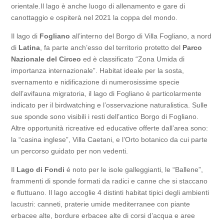
orientale.Il lago è anche luogo di allenamento e gare di
canottaggio e ospiterà nel 2021 la coppa del mondo.
Il lago di
Fogliano
all’interno del Borgo di Villa Fogliano, a nord
di
Latina
, fa parte anch’esso del territorio protetto del
Parco
Nazionale del Circeo
ed è classificato “Zona Umida di
importanza internazionale”. Habitat ideale per la sosta,
svernamento e nidificazione di numerosissime specie
dell’avifauna migratoria, il lago di Fogliano è particolarmente
indicato per il bird​watching e l’osservazione naturalistica. Sulle
sue sponde sono visibili i resti dell’antico Borgo di Fogliano.
Altre opportunità ricreative ed educative offerte dall’area sono:
la “casina inglese”, Villa Caetani, e l’Orto botanico da cui parte
un percorso guidato per non vedenti.
Il
Lago di Fondi
é noto per le isole galleggianti, le “Ballene”,
frammenti di sponde formati da radici e canne che si staccano
e fluttuano. Il lago accoglie 4 distinti habitat tipici degli ambienti
lacustri: canneti, praterie umide mediterranee con piante
erbacee alte, bordure erbacee alte di corsi d’acqua e aree