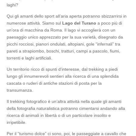
laghi?
Qui gli amanti dello sport all’aria aperta potranno sbizzarrirsi in
numerose attività. Siamo sul
Lago del Turano
a poco più di
un’ora di macchina da Roma. Il lago vi accoglierà con un
paesaggio unico apprezzato per la sua varietà, disegnato da
picchi rocciosi, pianori ondulati, altopiani, gole “infernali” tra
pareti a strapiombo, boschi, tratturi, campi a pascolo, fiumi,
torrenti e laghi artificiali.
Un territorio ricco di spunti d’interesse, dal trekking a piedi
lungo gli innumerevoli sentieri alla ricerca di una splendida
cascata o ruderi di antiche stazioni di posta per la
transumanza.
Il trekking fotografico è un’altra attività nella quale gli amanti
della fotografia naturalistica potranno cimentarsi andando alla
ricerca di animali in libertà o di un particolare insolito e
irripetibile.
Per il “turismo dolce” ci sono, poi, le passeggiate a cavallo che