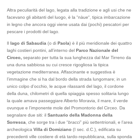
Altra peculiarità del lago, legata alla tradizione e agli usi che ne
facevano gli abitanti del luogo, è la “nàue“, tipica imbarcazione
in legno che ancora oggi viene usata dai (pochi) pescatori per
pescare i prodotti del lago.
Il
lago di Sabaudia
(o di
Paola
) è il più meridionale dei quattro
laghi costieri pontini, all’interno del
Parco Nazionale del
Circeo,
separato per tutta la sua lunghezza dal Mar Tirreno da
una duna sabbiosa su cui cresce rigogliosa la tipica
vegetazione mediterranea. Affascinante e suggestiva è
l’immagine che si ha dal bordo della strada lungomare; in un
unico colpo d’occhio, le acque rilassanti del lago, il cordone
della duna, chilometri di quella spiaggia spesso solitaria lungo
la quale amava passeggiare Alberto Moravia, il mare, il verde
ovunque e l’imponente mole del Promontorio del Circeo. Da
segnalare due siti: il
Santuario della Madonna della
Sorresca
, che sorge tra i due “
bracci
” più settentrionali, e l’area
archeologica
Villa di Domiziano
(I sec. d.C.), edificata su
precedenti ville costiere di età tardo-repubblicana, sulla sponda