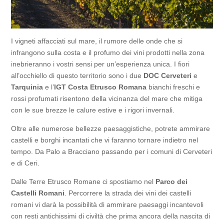
I vigneti affacciati sul mare, il rumore delle onde che si
infrangono sulla costa e il profumo dei vini prodotti nella zona
inebrieranno i vostri sensi per un’esperienza unica. I fiori
all’occhiello di questo territorio sono i due
DOC Cerveteri
e
Tarquinia
e l’
IGT
Costa Etrusco Romana
bianchi freschi e
rossi profumati risentono della vicinanza del mare che mitiga
con le sue brezze le calure estive e i rigori invernali.
Oltre alle numerose bellezze paesaggistiche, potrete ammirare
castelli e borghi incantati che vi faranno tornare indietro nel
tempo. Da Palo a Bracciano passando per i comuni di Cerveteri
e di Ceri.
Dalle Terre Etrusco Romane ci spostiamo nel
Parco dei
Castelli Romani
. Percorrere la strada dei vini dei castelli
romani vi darà la possibilità di ammirare paesaggi incantevoli
con resti antichissimi di civiltà che prima ancora della nascita di