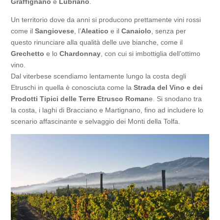
Graffignano
e
Lubriano
.
Un territorio dove da anni si producono prettamente vini rossi
come il
Sangiovese
, l’
Aleatico
e il
Canaiolo
, senza per
questo rinunciare alla qualità delle uve bianche, come il
Grechetto
e lo
Chardonnay
, con cui si imbottiglia dell’ottimo
vino.
Dal viterbese scendiamo lentamente lungo la costa degli
Etruschi in quella è conosciuta come la
Strada del Vino e dei
Prodotti Tipici delle Terre Etrusco Roman
e. Si snodano tra
la costa, i laghi di Bracciano e Martignano, fino ad includere lo
scenario affascinante e selvaggio dei Monti della Tolfa.