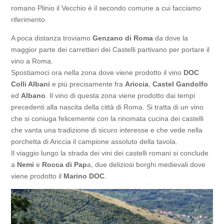
romano Plinio il Vecchio è il secondo comune a cui facciamo
riferimento.
A poca distanza troviamo
Genzano di Roma
da dove la
maggior parte dei carrettieri dei Castelli partivano per portare il
vino a Roma.
Spostiamoci ora nella zona dove viene prodotto il vino
DOC
Colli Albani
e più precisamente fra
Ariccia
,
Castel Gandolfo
ed
Albano
. Il vino di questa zona viene prodotto dai tempi
precedenti alla nascita della città di Roma. Si tratta di un vino
che si coniuga felicemente con la rinomata cucina dei castelli
che vanta una tradizione di sicuro interesse e che vede nella
porchetta di Ariccia il campione assoluto della tavola.
Il viaggio lungo la strada dei vini dei castelli romani si conclude
a
Nemi
e
Rocca di Pap
a, due deliziosi borghi medievali dove
viene prodotto il
Marino DOC
.