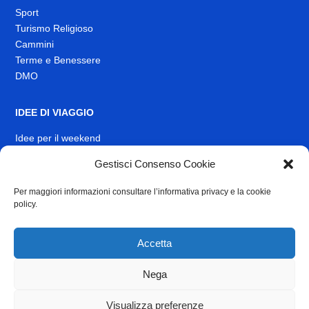
Sport
Turismo Religioso
Cammini
Terme e Benessere
DMO
IDEE DI VIAGGIO
Idee per il weekend
EVENTI
Gestisci Consenso Cookie
Per maggiori informazioni consultare l’informativa privacy e la cookie
INFO
policy.
News
Muoversi nel Lazio
Accetta
Link Utili
Identità visiva
Nega
Contatti
Visualizza preferenze