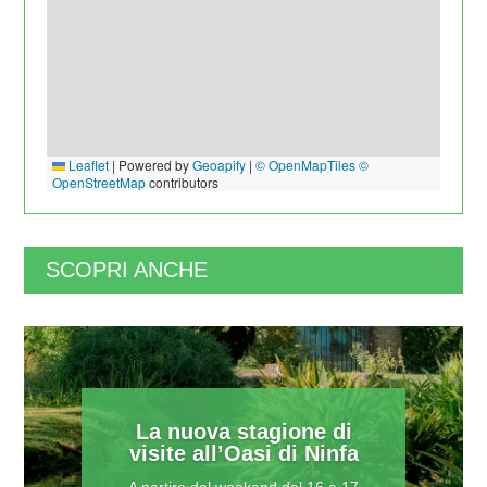
Leaflet
|
Powered by
Geoapify
|
© OpenMapTiles
©
OpenStreetMap
contributors
SCOPRI ANCHE
La nuova stagione di
visite all’Oasi di Ninfa
A partire dal weekend del 16 e 17