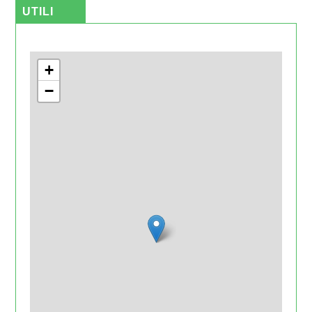
UTILI
+
−