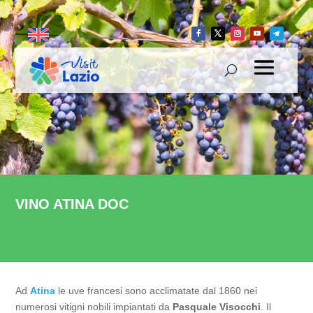
VINO ATINA DOC
Ad
Atina
le uve francesi sono acclimatate dal 1860 nei
numerosi vitigni nobili impiantati da
Pasquale Visocchi
. Il