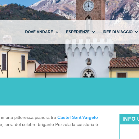
DOVE ANDARE
ESPERIENZE
IDEE DI VIAGGIO
o in una pittoresca pianura tra
Castel Sant’Angelo
INFO 
e
; terra del celebre brigante Pezzola la cui storia è