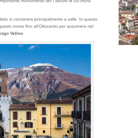
 importante monumento del I secolo le cui mura
bitato si concentra principalmente a valle. In questo
questo nome fino all’Ottocento per assumere nel
orgo Velino
.