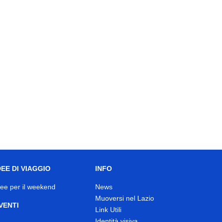
DEE DI VIAGGIO
INFO
dee per il weekend
News
Muoversi nel Lazio
VENTI
Link Utili
Identità visiva