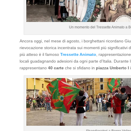
Un momento del Tressette Animato a Bo
Ancora oggi, nel mese di agosto, i borghettani ricordano Giu
rievocazione storica incentrata sui momenti più significativi
più atteso è il famoso
Tressette Animato
, rappresentazione 
locali guadagnando adesioni da ogni parte d’Italia. Durante 
rappresentano
40 carte
che si sfidano in
piazza Umberto I
i
Sbandieratori a Borgo Velino