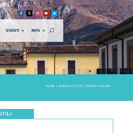
EVENTI
INFO
HOME
BORGHI E CITTÀ
BORGO VELINO
UTILI