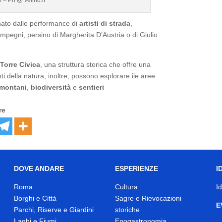
gnato dalle performance di
artisti di strada
,
mpegni, persino di Margherita D’Austria o di Giulio
a
Torre Civica
, una struttura storica che offre una
i della natura, inoltre, possono esplorare ile aree
 montani
,
biodiversità
e
sentieri
re
DOVE ANDARE
ESPERIENZE
I
Roma
Cultura
I
Borghi e Città
Sagre e Rievocazioni
E
Parchi, Riserve e Giardini
storiche
Laghi e Fiumi
Enogastronomia