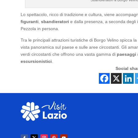
Lo spettacolo, ricco di tradizione e cultura, viene accompa
figuranti
,
sbandieratori
e dalla presenza, a seconda degli i
Pezzola in persona.
Tra le principali attrazioni turistiche di Borgo Velino spicca l
vista panoramica sul paese e sulle aree circostanti. Gli amant
verdi circostanti che offrono una vasta gamma di
paesaggi
escursionistici
.
Social sha