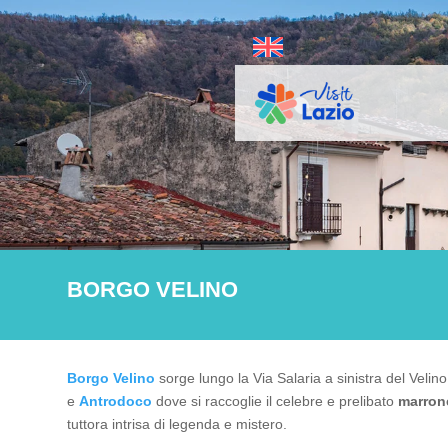
BORGO VELINO
Borgo Velino
sorge lungo la Via Salaria a sinistra del Velin
e
Antrodoco
dove si raccoglie il celebre e prelibato
marron
tuttora intrisa di legenda e mistero.