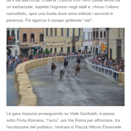
dà il via alla corsa. Chiama i Lascini con i loro cavalli tenuti da
un barbazzale, aspetta l’ingresso negli stalli e, chiuso l’ultimo
cancelletto, apre una busta dove sono indicati i secondi in
partenza. Poi sgancia il canapo gridando “via!”.
La gara impazza proseguendo su Viale Garibaldi, si passa
sotto Porta Romana, “l’arco”, poi Via Roma per affrontare, tra
l’eccitazione del pubblico, l’entrata in Piazza Vittorio Emanuele