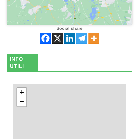
Social share
INFO
UTILI
+
−