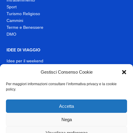
Intrattenimento
Sport
Turismo Religioso
Cammini
Terme e Benessere
DMO
IDEE DI VIAGGIO
Idee per il weekend
Gestisci Consenso Cookie
EVENTI
Per maggiori informazioni consultare l’informativa privacy e la cookie
INFO
policy.
News
Muoversi nel Lazio
Accetta
Link Utili
Identità visiva
Nega
Contatti
Visualizza preferenze