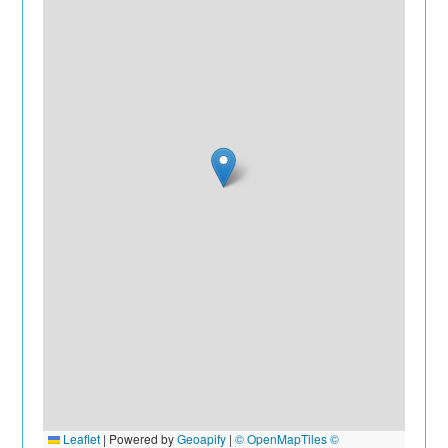
Leaflet
|
Powered by
Geoapify
|
© OpenMapTiles
©