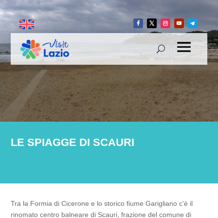
LE SPIAGGE DI SCAURI
Tra la Formia di Cicerone e lo storico fiume Garigliano c’è il
rinomato centro balneare di Scauri​, frazione del comune di