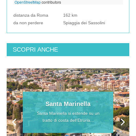
OpenStreetMap
contributors
distanza da Roma
162 km
da non perdere
Spiaggia dei Sassolini
SCOPRI ANCHE
Santa Marinella
Santa Marinella si estende su un
tratto di costa dell’Etruria...