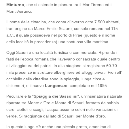
Minturno
, che si estende in pianura tra il Mar Tirreno ed i
Monti Aurunci.
Il nome della cittadina, che conta d’inverno oltre 7.500 abitanti,
trae origine da Marco Emilio Scauro, console romano nel 115
a.C., il quale possedeva nel porto di Pirae (questo è il nome
della località in precedenza) una sontuosa villa maritima.
Oggi Scauri è una località turistica e commerciale. Riprende i
fasti dell’epoca romana che l’avevano consacrata quale centro
di villeggiatura dei patrizi. In alta stagione si registrano 60-70
mila presenze in strutture alberghiere ed alloggi privati. Fiori all’
occhiello della cittadina sono la spiaggia, lunga circa 4
chilometri, e il nuovo
Lungomare
, completato nel 1995.
Peculiare è la “
Spiaggia dei Sassolini
“, un’insenatura naturale
riparata tra Monte d’Oro e Monte di Scauri, formata da sabbia
ocre, ciottoli e scogli, l’acqua assume colori nelle variazioni di
verde. Si raggiunge dal lato di Scauri, per Monte d’oro.
In questo luogo c’è anche una piccola grotta, omonima di