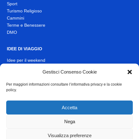
Sport
Turismo Religioso
Cammini
Terme e Benessere
DMO
IDEE DI VIAGGIO
Idee per il weekend
EVENTI
Gestisci Consenso Cookie
Per maggiori informazioni consultare l’informativa privacy e la cookie
INFO
policy.
News
Muoversi nel Lazio
Accetta
Link Utili
Identità visiva
Nega
Contatti
Visualizza preferenze