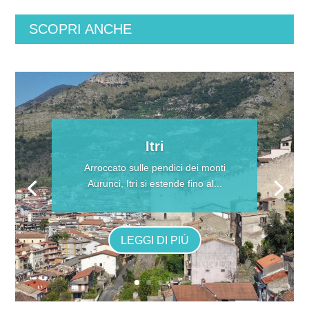
SCOPRI ANCHE
Itri
Arroccato sulle pendici dei monti
Aurunci, Itri si estende fino al...
LEGGI DI PIÙ