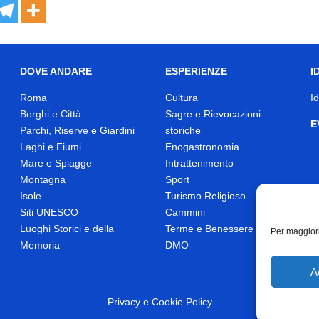
DOVE ANDARE
ESPERIENZE
I
Roma
Cultura
I
Borghi e Città
Sagre e Rievocazioni
E
Parchi, Riserve e Giardini
storiche
Laghi e Fiumi
Enogastronomia
Mare e Spiagge
Intrattenimento
Montagna
Sport
Isole
Turismo Religioso
Siti UNESCO
Cammini
Luoghi Storici e della
Terme e Benessere
Per maggiori
Memoria
DMO
A
Privacy
e
Cookie Policy