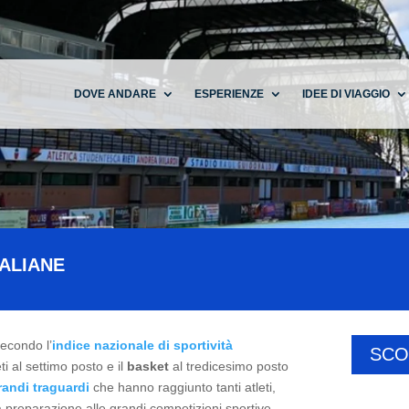
DOVE ANDARE
ESPERIENZE
IDEE DI VIAGGIO
TALIANE
Secondo l’
indice nazionale di sportività
SCO
ti al settimo posto e il
basket
al tredicesimo posto
randi traguardi
che hanno raggiunto tanti atleti,
a preparazione alle grandi competizioni sportive.