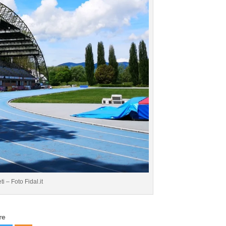
i – Foto Fidal.it
re