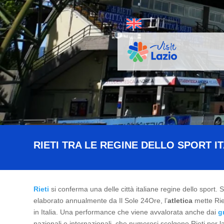
RIETI TRA LE REGINE DELLO SPORT I
Rieti
si conferma una delle città italiane regine dello sport. 
elaborato annualmente da Il Sole 24Ore, l’
atletica
mette Rie
in Italia. Una performance che viene avvalorata anche dai
g
nazionali e internazionali, che numerosi scelgono Rieti per l