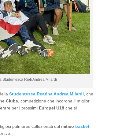
ca Studentesca Rieti Andrea Milardi
 della
Studentesca Reatina Andrea Milardi
, che
the Clubs
, competizione che incorona il miglior
perare per i prossimi
Europei U18
che si
tigiosi palmarès collezionati dal
mitico
basket
ortive.