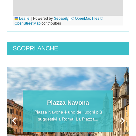
Leaflet
|
Powered by
Geoapify
|
© OpenMapTiles
©
OpenStreetMap
contributors
SCOPRI ANCHE
Piazza Navona
Piazza Navona è uno dei luoghi più
suggestivi a Roma. La Piazza...