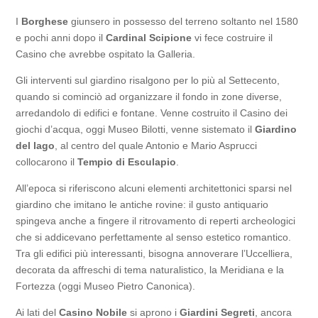
I
Borghese
giunsero in possesso del terreno soltanto nel 1580
e pochi anni dopo il
Cardinal Scipione
vi fece costruire il
Casino che avrebbe ospitato la Galleria.
Gli interventi sul giardino risalgono per lo più al Settecento,
quando si cominciò ad organizzare il fondo in zone diverse,
arredandolo di edifici e fontane. Venne costruito il Casino dei
giochi d’acqua, oggi Museo Bilotti, venne sistemato il
Giardino
del lago
, al centro del quale Antonio e Mario Asprucci
collocarono il
Tempio di Esculapio
.
All’epoca si riferiscono alcuni elementi architettonici sparsi nel
giardino che imitano le antiche rovine: il gusto antiquario
spingeva anche a fingere il ritrovamento di reperti archeologici
che si addicevano perfettamente al senso estetico romantico.
Tra gli edifici più interessanti, bisogna annoverare l’Uccelliera,
decorata da affreschi di tema naturalistico, la Meridiana e la
Fortezza (oggi Museo Pietro Canonica).
Ai lati del
Casino Nobile
si aprono i
Giardini Segreti
, ancora