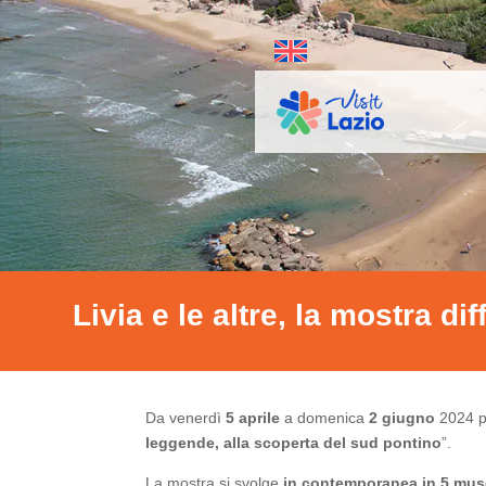
Livia e le altre, la mostra di
Da venerdì
5 aprile
a domenica
2 giugno
2024 pe
leggende, alla scoperta del sud pontino
”.
La mostra si svolge
in contemporanea in 5 muse