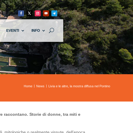
EVENTI
INFO
Home
News
Livia e le altre, la mostra diffusa nel Pontino
tre raccontano. Storie di donne, tra miti e
li, mitologiche o realmente vissute, dell’epoca