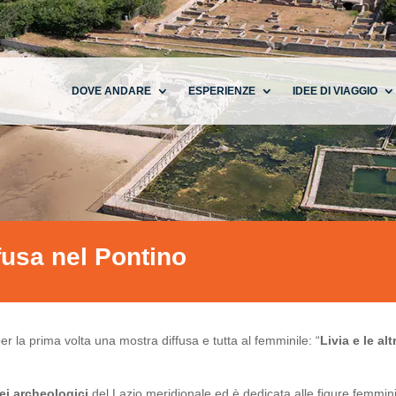
DOVE ANDARE
ESPERIENZE
IDEE DI VIAGGIO
ffusa nel Pontino
r la prima volta una mostra diffusa e tutta al femminile: “
Livia e le al
i archeologici
del Lazio meridionale ed è dedicata alle figure femmini