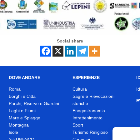
Social share
DOVE ANDARE
ESPERIENZE
I
Roma
Cultura
I
Borghi e Città
Sagre e Rievocazioni
E
Parchi, Riserve e Giardini
storiche
Laghi e Fiumi
Enogastronomia
Mare e Spiagge
Intrattenimento
Montagna
Sport
Isole
Turismo Religioso
Siti UNESCO
Cammini