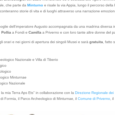
ale, che parte da
Minturno
e risale la via Appia, lungo il percorso dell
onteranno storie di vita e di luoghi attraverso una narrazione emozional
moglie dell’imperatore Augusto accompagnata da una madrina diversa i
,
Pollia
a Fondi e
Camilla
a Priverno e con loro tante altre donne del p
li orari e nei giorni di apertura dei singoli Musei e sarà
gratuita
, fatto 
ologico Nazionale e Villa di Tiberio
gico
ologico
logico Minturnae
ogico Nazionale
 la mia Terra Aps Ets” in collaborazione con la
Direzione Regionale dei
 di Formia, il Parco Archeologico di Minturnae, il
Comune di Priverno
, 