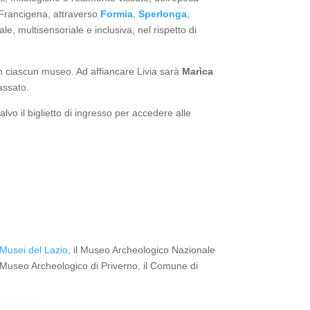
a Francigena, attraverso
Formia
,
Sperlonga
,
e, multisensoriale e inclusiva, nel rispetto di
n ciascun museo. Ad affiancare Livia sarà
Marìca
assato.
salvo il biglietto di ingresso per accedere alle
 Musei del Lazio
, il Museo Archeologico Nazionale
il Museo Archeologico di Priverno, il Comune di