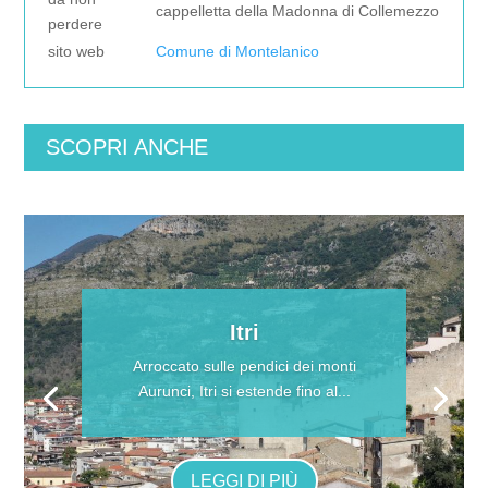
cappelletta della Madonna di Collemezzo
perdere
sito web
Comune di Montelanico
SCOPRI ANCHE
Itri
Arroccato sulle pendici dei monti
Aurunci, Itri si estende fino al...
LEGGI DI PIÙ