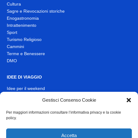
Cultura
Sagre e Rievocazioni storiche
Enogastronomia
Intrattenimento
Sport
Turismo Religioso
Cammini
Terme e Benessere
DMO
IDEE DI VIAGGIO
Idee per il weekend
Gestisci Consenso Cookie
EVENTI
Per maggiori informazioni consultare l’informativa privacy e la cookie
INFO
policy.
News
Muoversi nel Lazio
Accetta