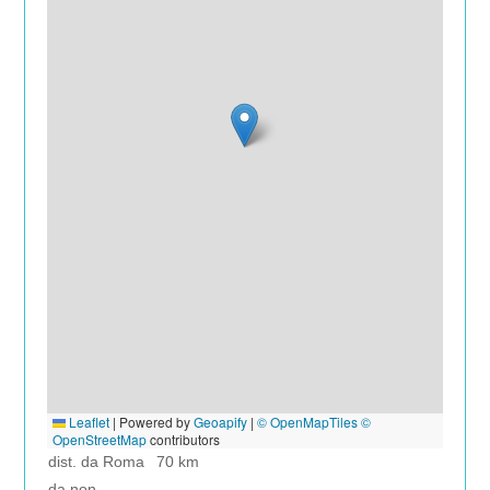
Leaflet
|
Powered by
Geoapify
|
© OpenMapTiles
©
OpenStreetMap
contributors
dist. da Roma
70 km
da non