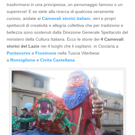
trasformarsi in una principessa, un personaggio famoso o un
supereroe! E se siete alla ricerca di qualcosa veramente
curioso, andate ai
Carnevali storici italiani
, veri e propri
spettacoli di creatività e allegria collettiva che per tradizione e
bellezza sono sostenuti dalla Direzione Generale Spettacolo del
ministero della Cultura Italiana. Ecco le storie dei
4 Carnevali
storici del Lazio
nei 4 luoghi che li ospitano: in Ciociaria a
Pontecorvo
e
Frosinone
nella Tuscia Viterbese
a
Ronciglione
e
Civita Castellana
.