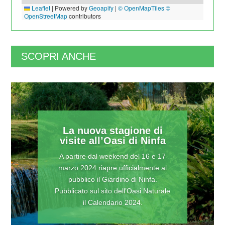
Leaflet
|
Powered by
Geoapify
|
© OpenMapTiles
©
OpenStreetMap
contributors
SCOPRI ANCHE
La nuova stagione di
visite all’Oasi di Ninfa
A partire dal weekend del 16 e 17
marzo 2024 riapre ufficialmente al
pubblico il Giardino di Ninfa.
Pubblicato sul sito dell’Oasi Naturale
il Calendario 2024.