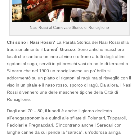
Nasi Rossi al Carnevale Storico di Ronciglione
Chi sono i Nasi Rossi?
La Parata Storica dei Nasi Rossi sfila
tradizionalmente il
Lunedì Grasso
. Sono antiche maschere
locali che cantano un inno al vino e offrono a tutti degli ottimi
rigatoni al sugo, serviti in pittoreschi vasi da notte di terracotta.
Si narra che nel 1900 un ronciglionese un po’ brillo si
addormentò su un piatto di rigatoni al ragù ma si risvegliò con il
viso in un pitale e il naso rosso, sporco di ragù. Da allora, i Nasi
Rossi divennero una delle maschere tipiche della Città di
Ronciglione.
Dagli anni 70 – 80, il lunedì è anche il giorno dedicato
all’enogastronomia e quindi alle sfilate di Polentari, Tripparoli,
Faciolari e Fregnacciari. S’incontrano anche i Saracari con
lunghe canne da cui pende la “saraca”, un’odorosa aringa