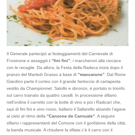
Il Generale partecipò ai festeggiamenti del Carnevale di
Frosinone e assaggiò
i “fini fini”
, i maccheroni alla ciociara
con le recaglie. Da allora, la Festa della Radeca inizia dopo il
pranzo del Martedì Grasso a base di
“maccarune”
. Dal Rione
Giardino parte il corteo con il grande fantoccio di cartapesta
vestito da Championnet. Satollo e sbronzo, è portato in trionfo
sul carro trainato da quattro cavalli. In processione sfilano
nell’ordine il carretto con la botte di vino e poi i Radicari che,
sazi di fini fini e vino rosso, ballano il Saltarello alzando l’agave
al cielo al ritmo della
“Canzone de Carnuale”
. A seguire
sfilano i rappresentanti del Comune con il gonfalone della città,
la banda musicale. A chiudere la sfilata c’è il carro con il