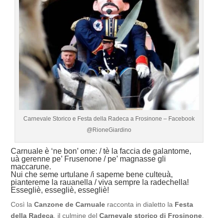
Carnevale Storico e Festa della Radeca a Frosinone – Facebook
@RioneGiardino
Carnuale è ‘ne bon’ ome: / tè la faccia de galantome,
uà gerenne pe’ Frusenone / pe’ magnasse gli
maccarune.
Nui che seme urtulane /i sapeme bene culteuà,
piantereme la rauanella / viva sempre la radechella!
Essegliè, essegliè, essegliè!
Così la
Canzone de Carnuale
racconta in dialetto la
Festa
della Radeca
, il culmine del
Carnevale storico di Frosinone
.