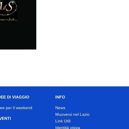
DEE DI VIAGGIO
INFO
dee per il weekend
News
Muoversi nel Lazio
VENTI
Link Utili
Identità visiva