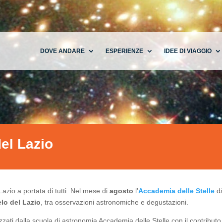
DOVE ANDARE
ESPERIENZE
IDEE DI VIAGGIO
del Lazio
Lazio a portata di tutti. Nel mese di
agosto
l’
Accademia delle Stelle
dà
elo del Lazio
, tra osservazioni astronomiche e degustazioni.
zzati dalla scuola di astronomia Accademia delle Stelle con il contributo 