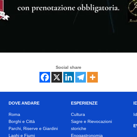
Social share
DOVE ANDARE
ESPERIENZE
I
Roma
Cultura
I
Borghi e Città
Sagre e Rievocazioni
E
Parchi, Riserve e Giardini
storiche
Laghi e Fiumi
Enogastronomia