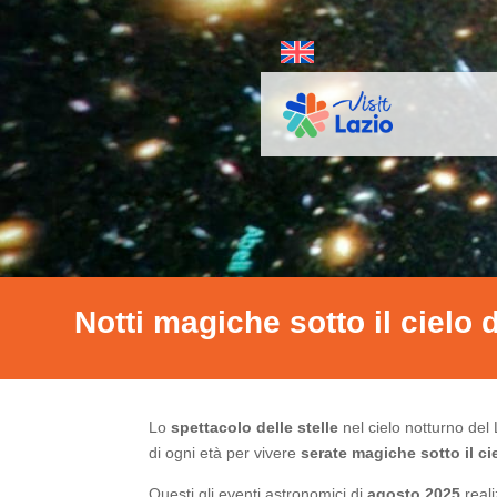
Notti magiche sotto il cielo 
Lo
spettacolo delle stelle
nel cielo notturno del 
di ogni età per vivere
serate magiche sotto il ci
Questi gli eventi astronomici di
agosto 2025
reali