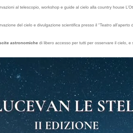
vazioni al telescopio, workshop e guide al cielo alla country house L’
vazione del cielo e divulgazione scientifica presso il “Teatro all’apert
scite astronomiche
di libero accesso per tutti per osservare il cielo, e