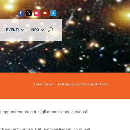
EVENTI
INFO
Home
News
Notti magiche sotto il cielo del Lazio
 appuntamento a tutti gli appassionati e curiosi
di vari enti: privati, FAI, amministrazioni comunali