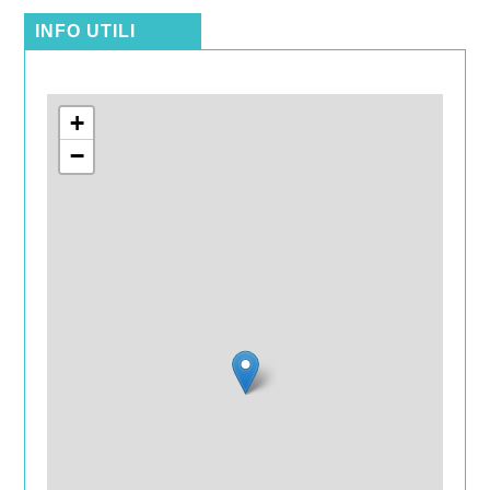
INFO UTILI
+
−