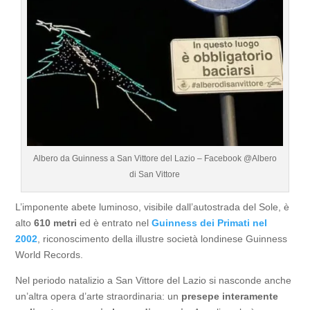
Albero da Guinness a San Vittore del Lazio – Facebook @Albero
di San Vittore
L’imponente abete luminoso, visibile dall’autostrada del Sole, è
alto
610 metri
ed è entrato nel
Guinness dei Primati nel
2002
, riconoscimento della illustre società londinese Guinness
World Records.
Nel periodo natalizio a San Vittore del Lazio si nasconde anche
un’altra opera d’arte straordinaria: un
presepe interamente