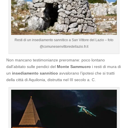
Resti di un insediamento sannitico a San Vittore del Lazio – foto
@comunesenvittoredellazio.fr.it
Non mancano testimonianze preromane: poco lontano
dall’abitato sulle pendici del
Monte Sammucro
i resti di mura di
un
insediamento sannitico
avvalorano l’ipotesi che si tratti
della città di Aquilonia, distrutta nel III secolo a. C.