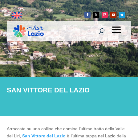
SAN VITTORE DEL LAZIO
Arroccata su una collina che domina l’ultimo tratto della Valle
del Liri,
San Vittore del Lazio
è
l
’ultima tappa nel Lazio della